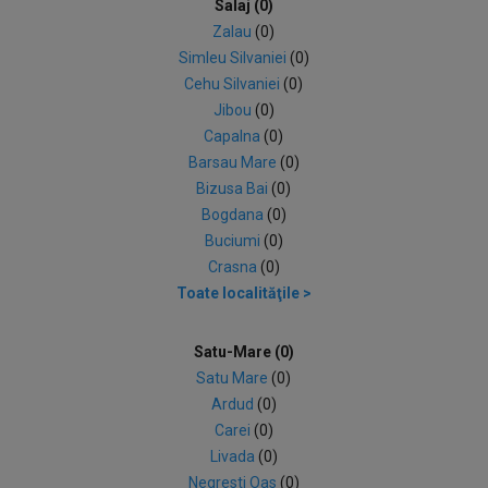
Salaj (0)
Zalau
(0)
Simleu Silvaniei
(0)
Cehu Silvaniei
(0)
Jibou
(0)
Capalna
(0)
Barsau Mare
(0)
Bizusa Bai
(0)
Bogdana
(0)
Buciumi
(0)
Crasna
(0)
Toate localităţile >
Satu-Mare (0)
Satu Mare
(0)
Ardud
(0)
Carei
(0)
Livada
(0)
Negresti Oas
(0)