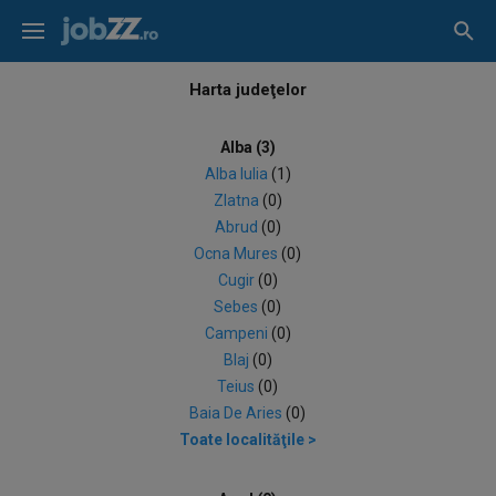
Harta judeţelor
Alba (3)
Alba Iulia
(1)
Zlatna
(0)
Abrud
(0)
Ocna Mures
(0)
Cugir
(0)
Sebes
(0)
Campeni
(0)
Blaj
(0)
Teius
(0)
Baia De Aries
(0)
Toate localităţile >