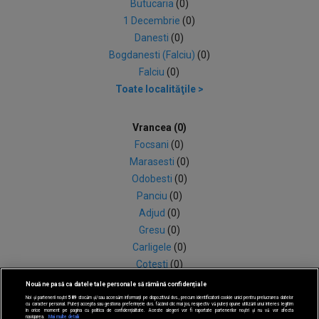
Butucaria
(0)
1 Decembrie
(0)
Danesti
(0)
Bogdanesti (Falciu)
(0)
Falciu
(0)
Toate localităţile >
Vrancea (0)
Focsani
(0)
Marasesti
(0)
Odobesti
(0)
Panciu
(0)
Adjud
(0)
Gresu
(0)
Carligele
(0)
Cotesti
(0)
Dumbraveni
(0)
Nouă ne pasă ca datele tale personale să rămână confidențiale
Gagesti
(0)
Noi și partenerii noștri
589
stocăm și/sau accesăm informații pe dispozitivul dvs., precum identificatorii cookie unici pentru prelucrarea datelor
cu caracter personal. Puteți accepta sau gestiona preferințele dvs. făcând clic mai jos, respectiv vă puteți opune utilizării unui interes legitim
în orice moment pe pagina cu politica de confidențialitate. Aceste alegeri vor fi raportate partenerilor noștri și nu vă vor afecta
Toate localităţile >
navigarea.
Mai multe detalii