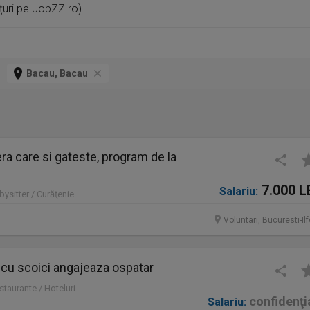
țuri pe JobZZ.ro)
Bacau, Bacau
a care si gateste, program de la
7.000 L
Salariu:
bysitter / Curăţenie
Voluntari, Bucuresti-Il
 cu scoici angajeaza ospatar
staurante / Hoteluri
confidenţi
Salariu: