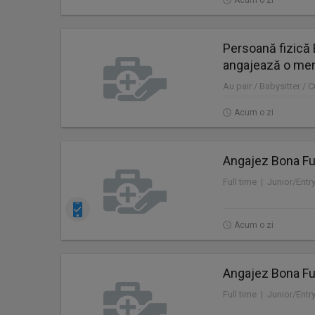
Acum o zi
Persoană fizică 
angajează o me
Au pair / Babysitter / 
Acum o zi
Angajez Bona Ful
Full time | Junior/Entr
Acum o zi
Angajez Bona Ful
Full time | Junior/Entr