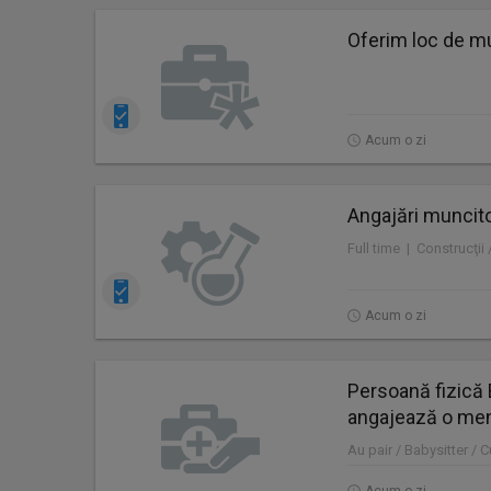
Oferim loc de mu
Acum o zi
Angajări muncito
Full time | Construcţii
Acum o zi
Persoană fizică 
angajează o me
Au pair / Babysitter / 