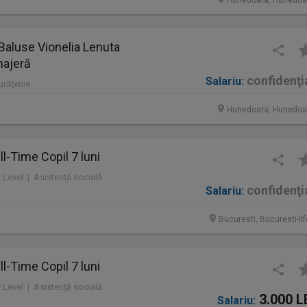
Hunedoara, Hunedoa
Baluse Vionelia Lenuta
najeră
confidenţi
Salariu:
Curăţenie
Hunedoara, Hunedoa
l-Time Copil 7 luni
y Level | Asistență socială
confidenţi
Salariu:
Bucuresti, Bucuresti-Il
l-Time Copil 7 luni
y Level | Asistență socială
3.000 L
Salariu: