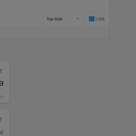
Listă
EI
fov
al