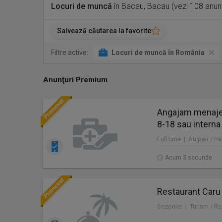
Locuri de muncă
în Bacau, Bacau (vezi 108 anun
Salvează căutarea la favorite
Filtre active:
Locuri de muncă în România
Anunţuri Premium
Angajam menajer
8-18 sau interna
Full time | Au pair / Ba
Acum 3 secunde
Restaurant Caru
Sezonier | Turism / Re