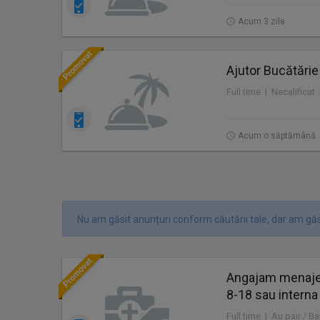
Acum 3 zile
Ajutor Bucătărie
Full time | Necalificat
Acum o săptămână
Nu am găsit anunțuri conform căutării tale, dar am găs
Angajam menajer
8-18 sau interna
Full time | Au pair / Ba