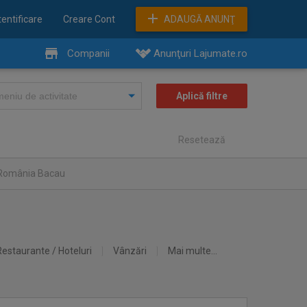
entificare
Creare Cont
ADAUGĂ ANUNŢ
Companii
Anunţuri Lajumate.ro
Resetează
 România Bacau
Restaurante / Hoteluri
Vânzări
Mai multe...