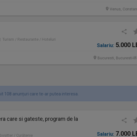
Venus, Constan
 | Turism / Restaurante / Hoteluri
5.000 L
Salariu:
Bucuresti, Bucuresti-Il
it 108 anunțuri care te-ar putea interesa.
a care si gateste, program de la
7.000 L
Salariu:
bysitter / Curăţenie