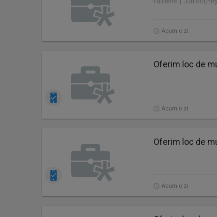
Full time | Junior/Entr
Acum o zi
Oferim loc de mu
Acum o zi
Oferim loc de mu
Acum o zi