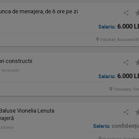
nca de menajera, de 6 ore pe zi
6.000 L
Salariu:
Voluntari, Bucuresti-Il
ri constructii
 / Amenajări
6.000 L
Salariu:
Timisoara, Tim
Baluse Vionelia Lenuta
najeră
confidenţi
Salariu:
Curăţenie