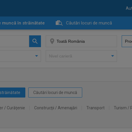
Aut
e muncă în străinătate
Căutări locuri de muncă
străinătate
Căutări locuri de muncă
er / Curăţenie
Construcţii / Amenajări
Transport
Turism / 