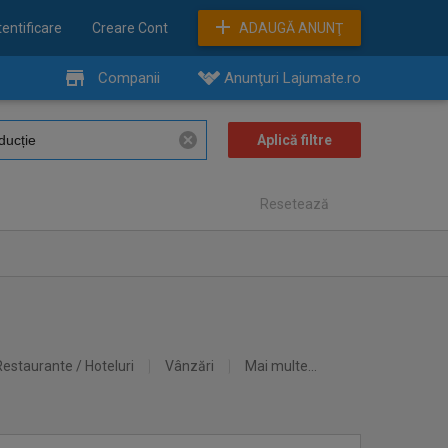
entificare
Creare Cont
ADAUGĂ ANUNŢ
Companii
Anunţuri Lajumate.ro
Resetează
Restaurante / Hoteluri
Vânzări
Mai multe...