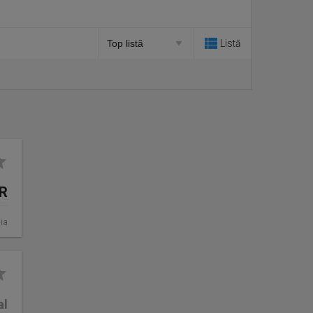
Listă
UR
ia
al