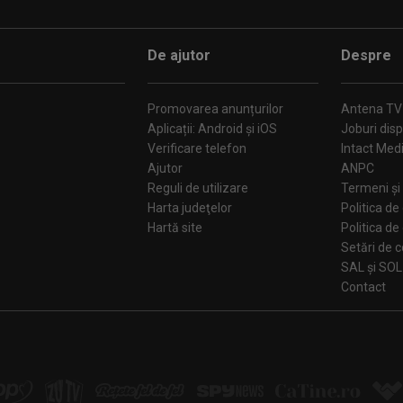
De ajutor
Despre
Promovarea anunțurilor
Antena TV
Aplicații: Android și iOS
Joburi disp
Verificare telefon
Intact Med
Ajutor
ANPC
Reguli de utilizare
Termeni și 
Harta judeţelor
Politica de
Hartă site
Politica de
Se
SAL și SOL
Contact