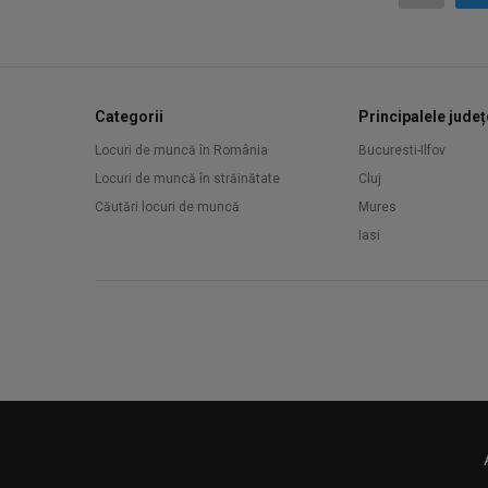
Categorii
Principalele județ
Locuri de muncă în România
Bucuresti-Ilfov
Locuri de muncă în străinătate
Cluj
Căutări locuri de muncă
Mures
Iasi