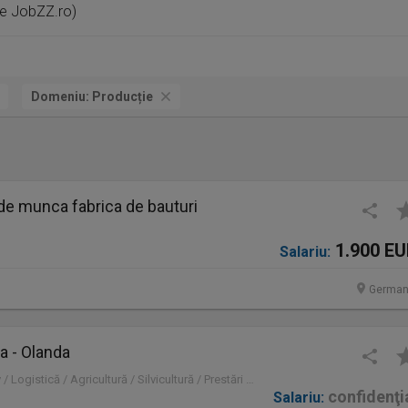
pe JobZZ.ro)
Domeniu:
Producție
de munca fabrica de bauturi
1.900 E
Salariu:
German
a - Olanda
Olanda | Administrativ / Logistică / Agricultură / Silvicultură / Prestări servicii / Producție /
confidenţi
Salariu: