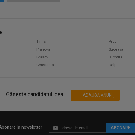
e
Timis
Arad
Prahova
Suceava
Brasov
Ialomita
Constanta
Dolj
Găsește candidatul ideal
ADAUGĂ ANUNŢ
Abonare la newsletter
ABONARE