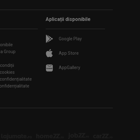
Aplicații disponibile
Google Play
onibile
ia Group
App Store
condiții
AppGallery
 cookies
 confidențialitate
tări de confidențialitate