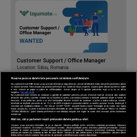
Customer Support / Office Manager
Location: Sibiu, Romania
Date posted: 27.08.20
Nouă ne pasă ca datele tale personale să rămână confidențiale
Job status: Open
Noi și partenerii noștri
589
stocăm și/sau accesăm informații pe dispozitivul dvs., precum identificatorii cookie unici pentru prelucrarea datelor
cu caracter personal. Puteți accepta sau gestiona preferințele dvs. făcând clic mai jos, respectiv vă puteți opune utilizării unui interes legitim
în orice moment pe pagina cu politica de confidențialitate. Aceste alegeri vor fi raportate partenerilor noștri și nu vă vor afecta
navigarea.
Mai multe detalii
Noi si partenerii nostri (retelele de socializare si agentiile de publicitate partenere, precum si furnizorii nostri de servicii de date analitice)
prelucram date pentru a permite website-ului sa functioneze, pentru a personaliza continutul si anunturile publicitare afisate in functie de
interesele si/sau profilul dvs., pentru a va oferi functionalitati aferente retelelor de socializare si pentru a analiza traficul pe website.
Beneficiati de drepturile prevazute de art. 15-22 din GDPR in legatura cu prelucrarea datelor cu caracter personal. Aceste drepturi pot fi
exercitate prin modalitatea indicata
aici
. Prin click pe “ACCEPT TOATE”, acceptati folosirea tuturor Tehnologiilor de tip Cookie, care implica
inclusiv acceptul dvs. cu privire la stocarea/accesarea informatiilor de catre Vendor-ii cu care colaboram. Prin click pe “VREAU SA MODIFIC
SETARILE INDIVIDUAL” puteti schimba preferintele in mod individual, mai putin cele legate de cookie strict necesare pentru functionarea
website-ului.
Atât noi, cât și partenerii noștri prelucrăm datele pentru a oferi:
Stocarea și/sau accesarea informațiilor de pe un dispozitiv. Utilizarea profilurilor pentru selectarea conținutului personalizat. Măsurarea
performanței reclamelor. Dezvoltarea și îmbunătățirea serviciilor. Utilizarea profilurilor pentru selectarea publicității personalizate. Crearea
profilurilor de conținut personalizat. Crearea profilurilor pentru publicitate personalizată. Măsurarea performanței conținutului. Înțelegerea
publicului prin statistici sau combinații de date din surse diferite. Utilizarea de date limitate pentru a selecta publicitatea. Utilizarea datelor
limitate pentru a selecta conținutul. Date precise de geolocație și identificarea prin scanarea dispozitivului.