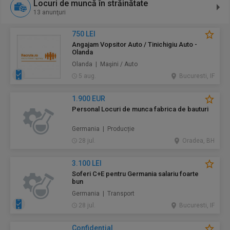
Locuri de muncă în străinătate
13 anunţuri
750 LEI
Angajam Vopsitor Auto / Tinichigiu Auto -
Olanda
Olanda | Maşini / Auto
5 aug.
Bucuresti, IF
1.900 EUR
Personal Locuri de munca fabrica de bauturi
Germania | Producție
28 jul.
Oradea, BH
3.100 LEI
Soferi C+E pentru Germania salariu foarte
bun
Germania | Transport
28 jul.
Bucuresti, IF
Confidenţial