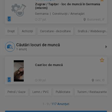
Zugrav / Tapițer - loc de muncă în Germania
(interim)
Germania | Construcţii / Amenajări
27 jul.
Bucuresti, IF
Drept
Achiziţii
Cercetare - dezvoltare
Grafică / Webdesign / D
Căutări locuri de muncă
1 anunţ
Caut loc de muncă
30 jul.
Iasi, IS
Petrol / Gaze
Lemn / PVC
Publicitate
Turism / Restaurante / Ho
1 - 9 /
117 Anunțuri