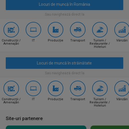
Locuri de muncă în România
Sau navighează direct la
Construcţii /
IT
Producție
Transport
Turism /
Vânzări
Amenajări
Restaurante /
Hoteluri
Locuri de muncă în străinătate
Sau navighează direct la
Construcţii /
IT
Producție
Transport
Turism /
Vânzări
Amenajări
Restaurante /
Hoteluri
Site-uri partenere