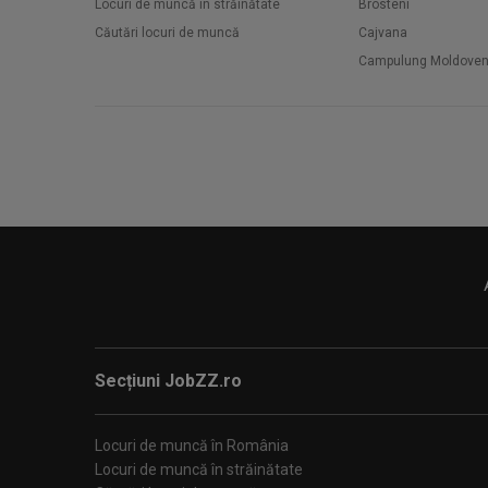
Locuri de muncă în străinătate
Brosteni
Căutări locuri de muncă
Cajvana
Campulung Moldove
Secțiuni JobZZ.ro
Locuri de muncă în România
Locuri de muncă în străinătate