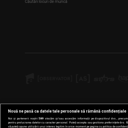
Căutări locuri de muncă
Nouă ne pasă ca datele tale personale să rămână confidențiale
Noi și partenerii noștri
589
stocăm și/sau accesăm informații pe dispozitivul dvs., precum i
pentru prelucrarea datelor cu caracter personal. Puteți accepta sau gestiona preferințele dvs. f
vă puteți opune utilizării unui interes legitim în orice moment pe pagina cu politica de confidenția