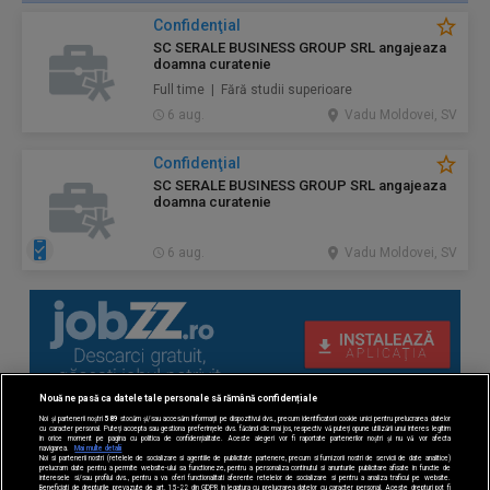
Confidenţial
SC SERALE BUSINESS GROUP SRL angajeaza
doamna curatenie
Full time | Fără studii superioare
6 aug.
Vadu Moldovei, SV
Confidenţial
SC SERALE BUSINESS GROUP SRL angajeaza
doamna curatenie
6 aug.
Vadu Moldovei, SV
Nouă ne pasă ca datele tale personale să rămână confidențiale
Noi și partenerii noștri
589
stocăm și/sau accesăm informații pe dispozitivul dvs., precum identificatorii cookie unici pentru prelucrarea datelor
cu caracter personal. Puteți accepta sau gestiona preferințele dvs. făcând clic mai jos, respectiv vă puteți opune utilizării unui interes legitim
în orice moment pe pagina cu politica de confidențialitate. Aceste alegeri vor fi raportate partenerilor noștri și nu vă vor afecta
navigarea.
Mai multe detalii
Noi si partenerii nostri (retelele de socializare si agentiile de publicitate partenere, precum si furnizorii nostri de servicii de date analitice)
prelucram date pentru a permite website-ului sa functioneze, pentru a personaliza continutul si anunturile publicitare afisate in functie de
interesele si/sau profilul dvs., pentru a va oferi functionalitati aferente retelelor de socializare si pentru a analiza traficul pe website.
Beneficiati de drepturile prevazute de art. 15-22 din GDPR in legatura cu prelucrarea datelor cu caracter personal. Aceste drepturi pot fi