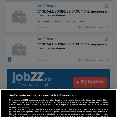
Confidenţial
SC SERALE BUSINESS GROUP SRL angajeaza
doamna curatenie
Full time | Fără studii superioare
6 aug.
Vadu Moldovei, SV
Confidenţial
SC SERALE BUSINESS GROUP SRL angajeaza
doamna curatenie
6 aug.
Vadu Moldovei, SV
Nouă ne pasă ca datele tale personale să rămână confidențiale
Noi și partenerii noștri
589
stocăm și/sau accesăm informații pe dispozitivul dvs., precum identificatorii cookie unici pentru prelucrarea datelor
cu caracter personal. Puteți accepta sau gestiona preferințele dvs. făcând clic mai jos, respectiv vă puteți opune utilizării unui interes legitim
în orice moment pe pagina cu politica de confidențialitate. Aceste alegeri vor fi raportate partenerilor noștri și nu vă vor afecta
navigarea.
Mai multe detalii
Noi si partenerii nostri (retelele de socializare si agentiile de publicitate partenere, precum si furnizorii nostri de servicii de date analitice)
prelucram date pentru a permite website-ului sa functioneze, pentru a personaliza continutul si anunturile publicitare afisate in functie de
interesele si/sau profilul dvs., pentru a va oferi functionalitati aferente retelelor de socializare si pentru a analiza traficul pe website.
Beneficiati de drepturile prevazute de art. 15-22 din GDPR in legatura cu prelucrarea datelor cu caracter personal. Aceste drepturi pot fi