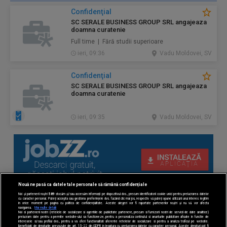
Confidenţial
SC SERALE BUSINESS GROUP SRL angajeaza
doamna curatenie
Full time | Fără studii superioare
ieri, 09:36
Vadu Moldovei, SV
Confidenţial
SC SERALE BUSINESS GROUP SRL angajeaza
doamna curatenie
ieri, 09:35
Vadu Moldovei, SV
Nouă ne pasă ca datele tale personale să rămână confidențiale
Noi și partenerii noștri
589
stocăm și/sau accesăm informații pe dispozitivul dvs., precum identificatorii cookie unici pentru prelucrarea datelor
cu caracter personal. Puteți accepta sau gestiona preferințele dvs. făcând clic mai jos, respectiv vă puteți opune utilizării unui interes legitim
în orice moment pe pagina cu politica de confidențialitate. Aceste alegeri vor fi raportate partenerilor noștri și nu vă vor afecta
navigarea.
Mai multe detalii
Noi si partenerii nostri (retelele de socializare si agentiile de publicitate partenere, precum si furnizorii nostri de servicii de date analitice)
prelucram date pentru a permite website-ului sa functioneze, pentru a personaliza continutul si anunturile publicitare afisate in functie de
interesele si/sau profilul dvs., pentru a va oferi functionalitati aferente retelelor de socializare si pentru a analiza traficul pe website.
Beneficiati de drepturile prevazute de art. 15-22 din GDPR in legatura cu prelucrarea datelor cu caracter personal. Aceste drepturi pot fi