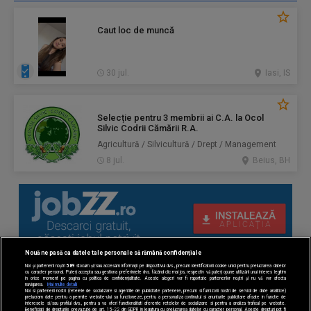
Caut loc de muncă
30 jul.
Iasi, IS
Selecție pentru 3 membrii ai C.A. la Ocol
Silvic Codrii Cămării R.A.
Agricultură / Silvicultură / Drept / Management
8 jul.
Beius, BH
Nouă ne pasă ca datele tale personale să rămână confidențiale
Noi și partenerii noștri
589
stocăm și/sau accesăm informații pe dispozitivul dvs., precum identificatorii cookie unici pentru prelucrarea datelor
cu caracter personal. Puteți accepta sau gestiona preferințele dvs. făcând clic mai jos, respectiv vă puteți opune utilizării unui interes legitim
în orice moment pe pagina cu politica de confidențialitate. Aceste alegeri vor fi raportate partenerilor noștri și nu vă vor afecta
navigarea.
Mai multe detalii
Noi si partenerii nostri (retelele de socializare si agentiile de publicitate partenere, precum si furnizorii nostri de servicii de date analitice)
prelucram date pentru a permite website-ului sa functioneze, pentru a personaliza continutul si anunturile publicitare afisate in functie de
interesele si/sau profilul dvs., pentru a va oferi functionalitati aferente retelelor de socializare si pentru a analiza traficul pe website.
Beneficiati de drepturile prevazute de art. 15-22 din GDPR in legatura cu prelucrarea datelor cu caracter personal. Aceste drepturi pot fi