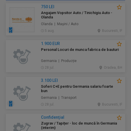
750 LEI
Angajam Vopsitor Auto / Tinichigiu Auto -
Olanda
Olanda | Maşini / Auto
5 aug.
Bucuresti, IF
1.900 EUR
Personal Locuri de munca fabrica de bauturi
Germania | Producție
28 jul.
Oradea, BH
3.100 LEI
Soferi C+E pentru Germania salariu foarte
bun
Germania | Transport
28 jul.
Bucuresti, IF
Confidenţial
Zugrav / Tapițer - loc de muncă în Germania
(interim)