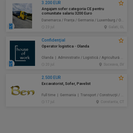
3.200 EUR
Angajam sofer categoria CE pentru
comunitate salariu 3200 Euro
Danemarca / Franța / Germania / Luxemburg / Olanda | Transport
23 jul.
Galati, GL
Confidenţial
Operator logistica - Olanda
Olanda | Administrativ / Logistică / Agricultură / Silvicultură / Prestări servicii / Producție /
20 jul.
Suceava, SV
2.500 EUR
Excavatorist, Sofer, Pavelist
Full time | Germania | Transport / Construcţii / Amenajări
17 jul.
Constanta, CT