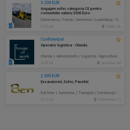
3.200 EUR
Angajam sofer categoria CE pentru
comunitate salariu 3200 Euro
Danemarca / Franța / Germania / Luxemburg / Olanda | Transport
23 jul.
Galati, GL
Confidenţial
Operator logistica - Olanda
Olanda | Administrativ / Logistică / Agricultură / Silvicultură / Prestări servicii / Producție /
20 jul.
Suceava, SV
2.500 EUR
Excavatorist, Sofer, Pavelist
Full time | Germania | Transport / Construcţii / Amenajări
17 jul.
Constanta, CT