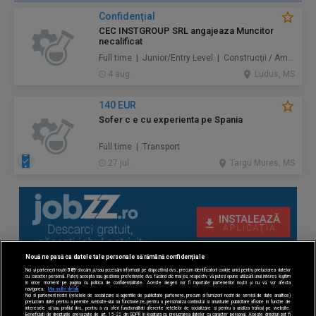
Confidenţial
CEC INSTGROUP SRL angajeaza Muncitor
necalificat
Full time | Junior/Entry Level | Construcţii / Amenajări
4 aug.
Ludus, MS
140 EUR
Sofer c e cu experienta pe Spania
Full time | Transport
27 jul.
Targu Mures, MS
Nouă ne pasă ca datele tale personale să rămână confidențiale
Noi și partenerii noștri
589
stocăm și/sau accesăm informații pe dispozitivul dvs., precum identificatorii cookie unici pentru prelucrarea datelor
cu caracter personal. Puteți accepta sau gestiona preferințele dvs. făcând clic mai jos, respectiv vă puteți opune utilizării unui interes legitim
în orice moment pe pagina cu politica de confidențialitate. Aceste alegeri vor fi raportate partenerilor noștri și nu vă vor afecta
navigarea.
Mai multe detalii
Noi si partenerii nostri (retelele de socializare si agentiile de publicitate partenere, precum si furnizorii nostri de servicii de date analitice)
prelucram date pentru a permite website-ului sa functioneze, pentru a personaliza continutul si anunturile publicitare afisate in functie de
interesele si/sau profilul dvs., pentru a va oferi functionalitati aferente retelelor de socializare si pentru a analiza traficul pe website.
Beneficiati de drepturile prevazute de art. 15-22 din GDPR in legatura cu prelucrarea datelor cu caracter personal. Aceste drepturi pot fi