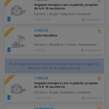
Angajam menajera care si gateste, program
de la 8-18 sau interna
Full time | Au pair / Babysitter / Curăţenie
azi, 15:05
Voluntari, IF
5.000 LEI
Ajutor Bucătărie
Full time | Necalificat | Turism / Restaurante / Hoteluri
27 jul.
Bucuresti, IF
Nu am găsit anunțuri conform căutării tale, dar am găsit 57
anunțuri care te-ar putea interesa.
7.000 LEI
Angajam menajera care si gateste, program
de la 8-18 sau interna
Full time | Au pair / Babysitter / Curăţenie
azi, 15:05
Voluntari, IF
Confidenţial