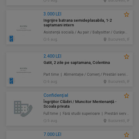
6 aug.
Bucuresti, IF
3.000 LEI
Ingrijire batrana semideplasabila, 1-2
saptamani intern
Asistență socială / Au pair / Babysitter / Curăţenie / Prestări servicii
6 aug.
Bucuresti, IF
2.400 LEI
Gatit, 2 zile pe saptamana, Colentina
Part time | Alimentație / Comerț / Prestări servicii
6 aug.
Bucuresti, IF
Confidenţial
Îngrijitor Clădiri / Muncitor Mentenanță -
Scoala privata
Full time | Fără studii superioare | Prestări servicii / Mentenanță / Instalații / Construcţii / Amenajări
5 aug.
Bucuresti, IF
7.000 LEI