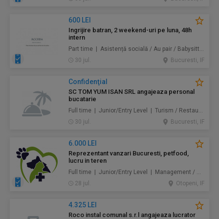
600 LEI
Ingrijire batran, 2 weekend-uri pe luna, 48h
intern
Part time | Asistență socială / Au pair / Babysitter / Curăţenie / Prestări servicii
30 jul.
Bucuresti, IF
Confidenţial
SC TOM YUM ISAN SRL angajeaza personal
bucatarie
Full time | Junior/Entry Level | Turism / Restaurante / Hoteluri
30 jul.
Bucuresti, IF
6.000 LEI
Reprezentant vanzari Bucuresti, petfood,
lucru in teren
Full time | Junior/Entry Level | Management / Vânzări
28 jul.
Otopeni, IF
4.325 LEI
Roco instal comunal s.r.l angajeaza lucrator