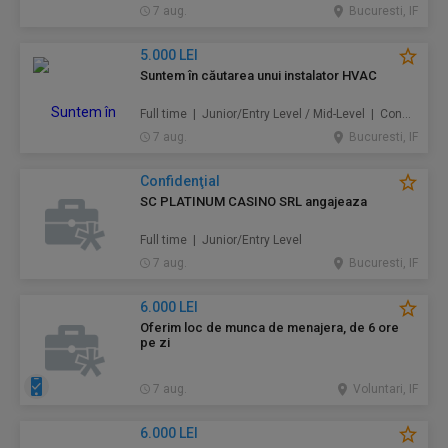
7 aug.
Bucuresti, IF
5.000 LEI
Suntem în căutarea unui instalator HVAC
Full time | Junior/Entry Level / Mid-Level | Construcţii / Amenajări
7 aug.
Bucuresti, IF
Confidenţial
SC PLATINUM CASINO SRL angajeaza
Full time | Junior/Entry Level
7 aug.
Bucuresti, IF
6.000 LEI
Oferim loc de munca de menajera, de 6 ore
pe zi
7 aug.
Voluntari, IF
6.000 LEI