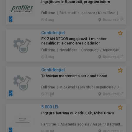
Ingrijitoare in Bucuresti, program intern
Full time | Fără studii superioare / Necalificat | Au pair / Babysitter / Curăţenie / Prestări servicii
4 aug.
Bucuresti, IF
Confidenţial
EK-ZAN DECOR angajează 1 muncitor
necalificat la demolarea clădirilor
Full time | Necalificat | Construcţii / Amenajări
4 aug.
Bucuresti, IF
Confidenţial
Tehnician mentenanta aer conditionat
Full time | Mid-Level / Fără studii superioare / Junior/Entry Level | Mentenanță / Instalații
31 jul.
Bucuresti, IF
5.000 LEI
Ingrijire batrana cu cadrul, 8h, Mihai Bravu
Part time | Asistență socială / Au pair / Babysitter / Curăţenie / Prestări servicii
30 jul.
Bucuresti, IF