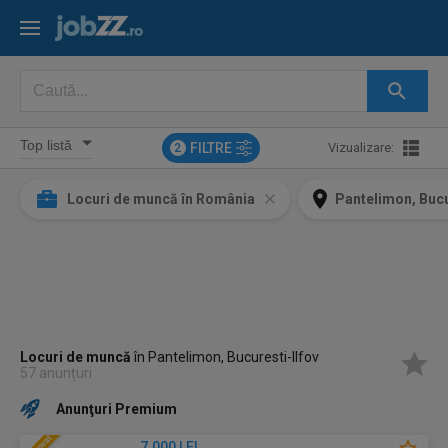
FILTRE
Vizualizare:
2
Locuri de muncă în România
Pantelimon, Bucu
Locuri de muncă
în Pantelimon, Bucuresti-Ilfov
57 anunțuri
Anunţuri Premium
7.000 LEI