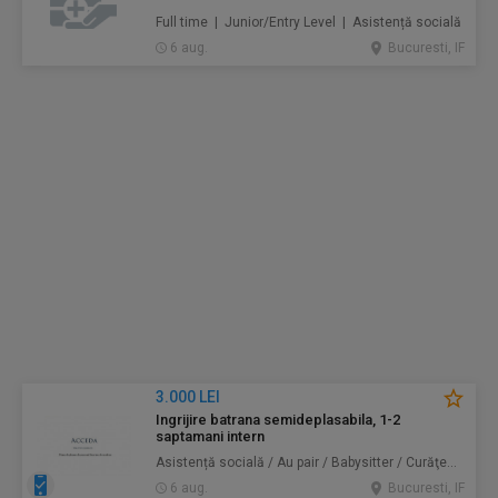
Full time | Junior/Entry Level | Asistență socială
6 aug.
Bucuresti, IF
3.000 LEI
Ingrijire batrana semideplasabila, 1-2
saptamani intern
Asistență socială / Au pair / Babysitter / Curăţenie / Prestări servicii
6 aug.
Bucuresti, IF