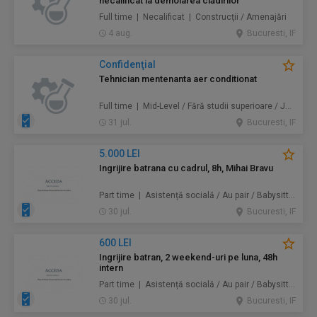
necalificat la demolarea clădirilor
Full time | Necalificat | Construcţii / Amenajări
4 aug.
Bucuresti, IF
Confidenţial
Tehnician mentenanta aer conditionat
Full time | Mid-Level / Fără studii superioare / Junior/Entry Level | Mentenanță / Instalații
31 jul.
Bucuresti, IF
5.000 LEI
Ingrijire batrana cu cadrul, 8h, Mihai Bravu
Part time | Asistență socială / Au pair / Babysitter / Curăţenie / Prestări servicii
30 jul.
Bucuresti, IF
600 LEI
Ingrijire batran, 2 weekend-uri pe luna, 48h
intern
Part time | Asistență socială / Au pair / Babysitter / Curăţenie / Prestări servicii
30 jul.
Bucuresti, IF