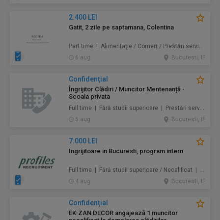
2.400 LEI
Gatit, 2 zile pe saptamana, Colentina
Part time | Alimentație / Comerț / Prestări servicii
6 aug.
Bucuresti, IF
Confidenţial
Îngrijitor Clădiri / Muncitor Mentenanță -
Scoala privata
Full time | Fără studii superioare | Prestări servicii / Mentenanță / Instalații / Construcţii / Amenajări
5 aug.
Bucuresti, IF
7.000 LEI
Ingrijitoare in Bucuresti, program intern
Full time | Fără studii superioare / Necalificat | Au pair / Babysitter / Curăţenie / Prestări servicii
4 aug.
Bucuresti, IF
Confidenţial
EK-ZAN DECOR angajează 1 muncitor