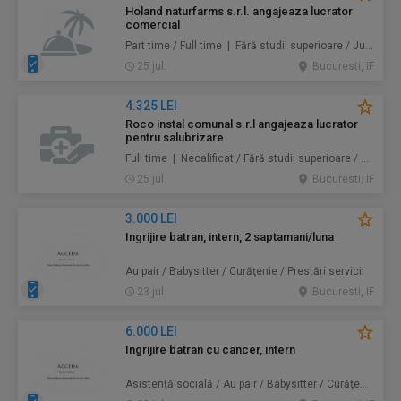
Holand naturfarms s.r.l. angajeaza lucrator
comercial
Part time / Full time | Fără studii superioare / Junior/Entry Level | Alimentație / Comerț
25 jul.
Bucuresti, IF
4.325 LEI
Roco instal comunal s.r.l angajeaza lucrator
pentru salubrizare
Full time | Necalificat / Fără studii superioare / Junior/Entry Level | Protecţia mediului / Prestări servicii
25 jul.
Bucuresti, IF
3.000 LEI
Ingrijire batran, intern, 2 saptamani/luna
Au pair / Babysitter / Curăţenie / Prestări servicii
23 jul.
Bucuresti, IF
6.000 LEI
Ingrijire batran cu cancer, intern
Asistență socială / Au pair / Babysitter / Curăţenie / Prestări servicii