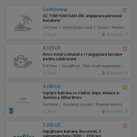
Confidenţial
SC TOM YUM ISAN SRL angajeaza personal
bucatarie
Full time | Junior/Entry Level | Turism / Restaurante / Hoteluri
30 jul.
Bucuresti, IF
4.325 LEI
Roco instal comunal s.r.l angajeaza lucrator
pentru salubrizare
Full time | Necalificat / Fără studii superioare / Junior/Entry Level | Protecţia mediului / Prestări servicii
28 jul.
Bucuresti, IF
4.200 LEI
Ingrijire batrana cu cadrul, dupa-amiaza si
duminica, Mihai Bravu
Part time | Asistență socială / Prestări servicii
28 jul.
Bucuresti, IF
3.200 LEI
Ingrijitoare batrana, Bucuresti, 2
saptamani/luna (3000 – 3200 lei)