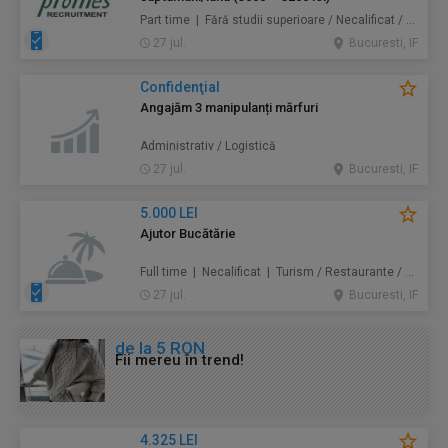
Part time | Fără studii superioare / Necalificat / Mid-Level | Au pair / Babysitter / Curăţenie / Prestări servicii
27 jul.
Bucuresti, IF
Confidenţial
Angajăm 3 manipulanți mărfuri
Administrativ / Logistică
27 jul.
Bucuresti, IF
5.000 LEI
Ajutor Bucătărie
Full time | Necalificat | Turism / Restaurante / Hoteluri
27 jul.
Bucuresti, IF
de la 5 RON
Fii mereu în trend!
4.325 LEI