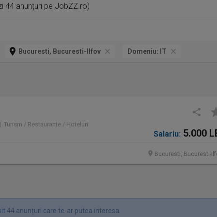
ezi 44 anunțuri pe JobZZ.ro)
Bucuresti, Bucuresti-Ilfov
Domeniu:
IT
 | Turism / Restaurante / Hoteluri
5.000 L
Salariu:
Bucuresti, Bucuresti-Il
it 44 anunțuri care te-ar putea interesa.