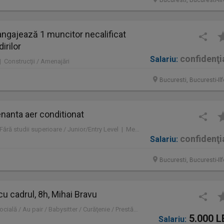
Bucuresti, Bucuresti-Il
gajează 1 muncitor necalificat
irilor
confidenţi
Salariu:
 | Construcţii / Amenajări
Bucuresti, Bucuresti-Il
nanta aer conditionat
Full time | Mid-Level / Fără studii superioare / Junior/Entry Level | Mentenanță / Instalații
confidenţi
Salariu:
Bucuresti, Bucuresti-Il
 cu cadrul, 8h, Mihai Bravu
Part time | Asistență socială / Au pair / Babysitter / Curăţenie / Prestări servicii
5.000 L
Salariu: