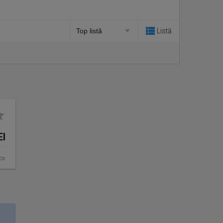
Listă
EI
fov