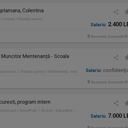
saptamana, Colentina
/ Comerț / Prestări servicii
2.400 L
Salariu:
Bucuresti, Bucuresti-Il
i / Muncitor Mentenanță - Scoala
confidenţi
Salariu:
Full time | Fără studii superioare | Prestări servicii / Mentenanță / Instalații / Construcţii / Amenajări
Bucuresti, Bucuresti-Il
ucuresti, program intern
Full time | Fără studii superioare / Necalificat | Au pair / Babysitter / Curăţenie / Prestări servicii
7.000 L
Salariu: