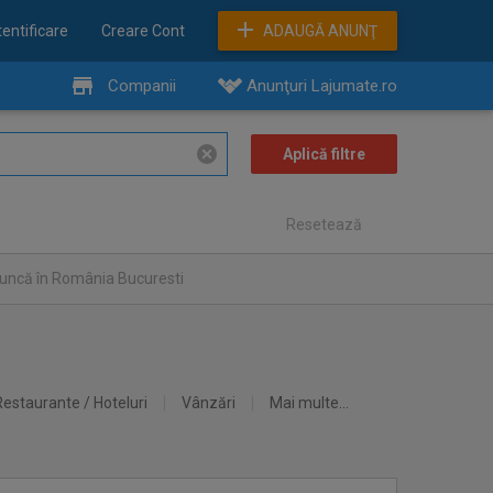
entificare
Creare Cont
ADAUGĂ ANUNŢ
Companii
Anunţuri Lajumate.ro
Resetează
muncă în România Bucuresti
Restaurante / Hoteluri
Vânzări
Mai multe...