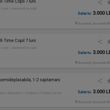
l-Time Copil 7 luni
y Level | Asistență socială
3.000 L
Salariu:
Bucuresti, Bucuresti-Il
l-Time Copil 7 luni
y Level | Asistență socială
3.000 L
Salariu:
Bucuresti, Bucuresti-Il
a semideplasabila, 1-2 saptamani
3.000 L
Salariu:
air / Babysitter / Curăţenie / Prestări servicii
Bucuresti, Bucuresti-Il