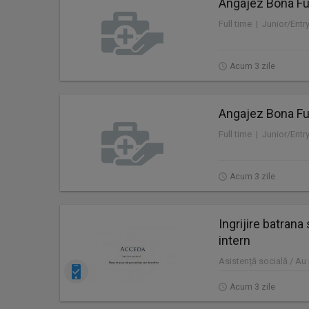
Angajez Bona Ful
Full time | Junior/Entr
Acum 3 zile
Angajez Bona Ful
Full time | Junior/Entr
Acum 3 zile
Ingrijire batran
intern
Asistență socială / Au p
Acum 3 zile