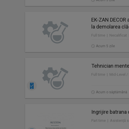
Acum 5 zile
EK-ZAN DECOR an
la demolarea clăd
Full time | Necalificat
Acum 5 zile
Tehnician mente
Acum o săptămână
Ingrijire batrana