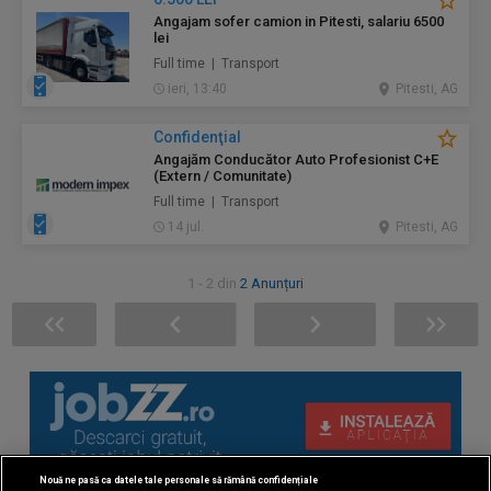
Angajam sofer camion in Pitesti, salariu 6500
lei
Full time | Transport
ieri, 13:40
Pitesti, AG
Confidenţial
Angajăm Conducător Auto Profesionist C+E
(Extern / Comunitate)
Full time | Transport
14 jul.
Pitesti, AG
1 - 2 din
2 Anunțuri
Nouă ne pasă ca datele tale personale să rămână confidențiale