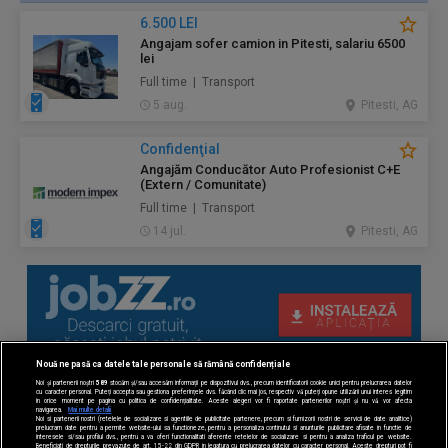
6.500 LEI
Angajam sofer camion in Pitesti, salariu 6500
lei
Full time | Transport
5 aug.
Pitesti, AG
Confidenţial
Angajăm Conducător Auto Profesionist C+E
(Extern / Comunitate)
Full time | Transport
14 jul.
Pitesti, AG
Nouă ne pasă ca datele tale personale să rămână confidențiale
Noi și partenerii noștri
589
stocăm și/sau accesăm informații pe dispozitivul dvs., precum identificatorii cookie unici pentru prelucrarea datelor
cu caracter personal. Puteți accepta sau gestiona preferințele dvs. făcând clic mai jos, respectiv vă puteți opune utilizării unui interes legitim
în orice moment pe pagina cu politica de confidențialitate. Aceste alegeri vor fi raportate partenerilor noștri și nu vă vor afecta
navigarea.
Mai multe detalii
Noi si partenerii nostri (retelele de socializare si agentiile de publicitate partenere, precum si furnizorii nostri de servicii de date analitice)
prelucram date pentru a permite website-ului sa functioneze, pentru a personaliza continutul si anunturile publicitare afisate in functie de
interesele si/sau profilul dvs., pentru a va oferi functionalitati aferente retelelor de socializare si pentru a analiza traficul pe website.
Beneficiati de drepturile prevazute de art. 15-22 din GDPR in legatura cu prelucrarea datelor cu caracter personal. Aceste drepturi pot fi