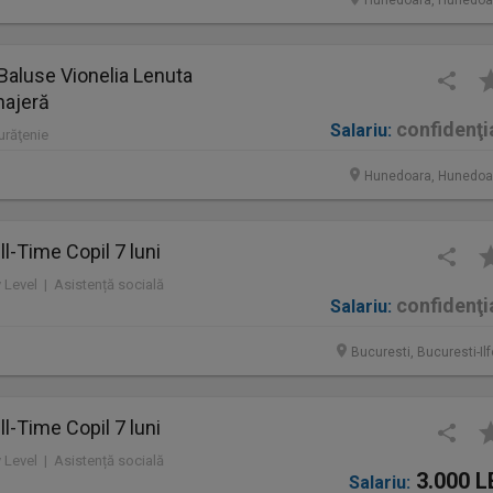
Hunedoara, Hunedoa
Baluse Vionelia Lenuta
najeră
confidenţi
Salariu:
Curăţenie
Hunedoara, Hunedoa
l-Time Copil 7 luni
y Level | Asistență socială
confidenţi
Salariu:
Bucuresti, Bucuresti-Il
l-Time Copil 7 luni
y Level | Asistență socială
3.000 L
Salariu: