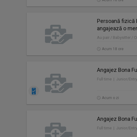
Acum 18 ore
Persoană fizică 
angajează o me
Au pair / Babysitter / 
Acum 18 ore
Angajez Bona Ful
Full time | Junior/Entr
Acum o zi
Angajez Bona Ful
Full time | Junior/Entr