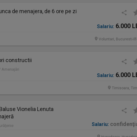
nca de menajera, de 6 ore pe zi
6.000 L
Salariu:
Voluntari, Bucuresti-Il
ri constructii
 / Amenajări
6.000 L
Salariu:
Timisoara, Tim
Baluse Vionelia Lenuta
najeră
confidenţi
Salariu:
Curăţenie