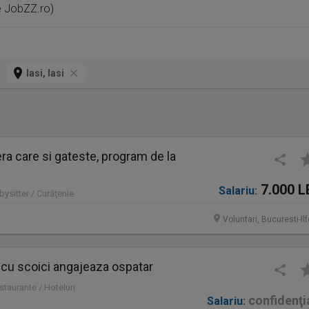
pe JobZZ.ro)
Iasi, Iasi
a care si gateste, program de la
7.000 L
Salariu:
bysitter / Curăţenie
Voluntari, Bucuresti-Il
 cu scoici angajeaza ospatar
staurante / Hoteluri
confidenţi
Salariu: