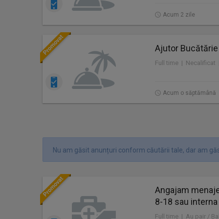
Acum 2 zile
Ajutor Bucătărie
Full time | Necalificat
Acum o săptămână
Nu am găsit anunțuri conform căutării tale, dar am găs
Angajam menajer
8-18 sau interna
Full time | Au pair / Ba