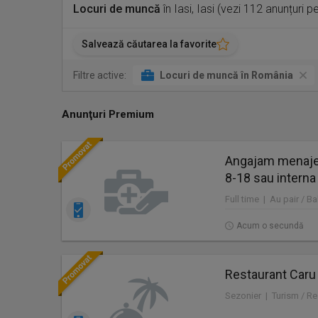
Locuri de muncă
în Iasi, Iasi (vezi 112 anunțuri 
Salvează căutarea la favorite
Filtre active:
Locuri de muncă în România
Anunţuri Premium
Angajam menajer
8-18 sau interna
Full time | Au pair / Ba
Acum o secundă
Restaurant Caru
Sezonier | Turism / Re