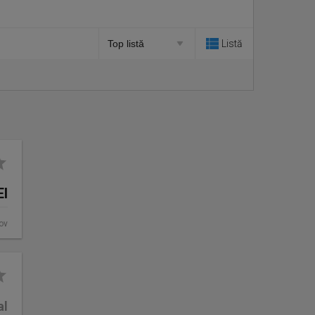
Listă
EI
fov
al