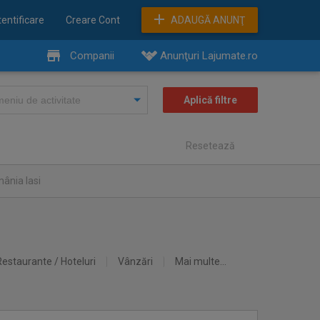
entificare
Creare Cont
ADAUGĂ ANUNŢ
Companii
Anunţuri Lajumate.ro
Resetează
ânia Iasi
Restaurante / Hoteluri
Vânzări
Mai multe...