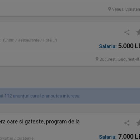
Venus, Constan
 | Turism / Restaurante / Hoteluri
5.000 L
Salariu:
Bucuresti, Bucuresti-Il
it 112 anunțuri care te-ar putea interesa.
a care si gateste, program de la
7.000 L
Salariu:
bysitter / Curăţenie