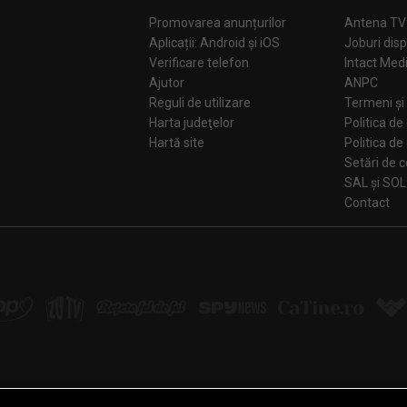
Promovarea anunțurilor
Antena TV
Aplicații: Android și iOS
Joburi disp
Verificare telefon
Intact Med
Ajutor
ANPC
Reguli de utilizare
Termeni și 
Harta judeţelor
Politica de
Hartă site
Politica de
Se
SAL și SOL
Contact