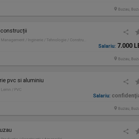
Buzau, Buz
 construcții
Full time | Mid-Level | Management / Inginerie / Tehnologie / Construcţii / Amenajări
7.000 L
Salariu:
Buzau, Buz
ie pvc si aluminiu
| Lemn / PVC
confidenţi
Salariu:
Buzau, Buz
buzau