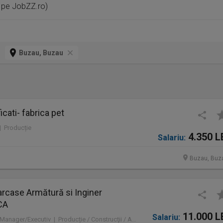
i pe JobZZ.ro)
Buzau, Buzau
icati- fabrica pet
 | Producție
4.350 L
Salariu:
Buzau, Buz
Carcase Armătură si Inginer
CA
11.000 L
Salariu:
Full time | Mid-Level / Manager/Executiv | Producție / Construcţii / Amenajări