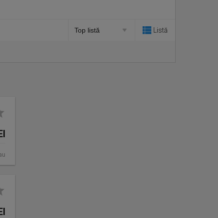
Listă
EI
au
EI