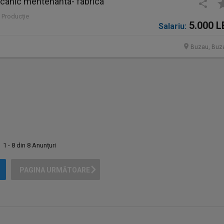
ecanic mentenanta- fabrica
| Producție
5.000 L
Salariu:
Buzau, Buz
1 - 8 din 8 Anunțuri
PAGINA URMĂTOARE