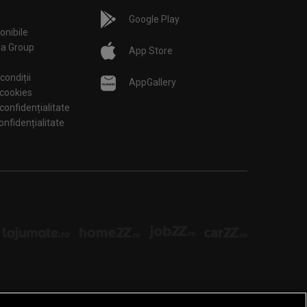
Google Play
onibile
ia Group
App Store
condiții
AppGallery
 cookies
 confidențialitate
tări de confidențialitate