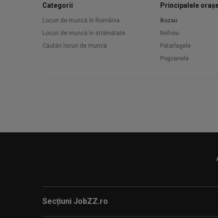
Categorii
Principalele oraș
Locuri de muncă în România
Buzau
Locuri de muncă în străinătate
Nehoiu
Căutări locuri de muncă
Patarlagele
Pogoanele
Secțiuni JobZZ.ro