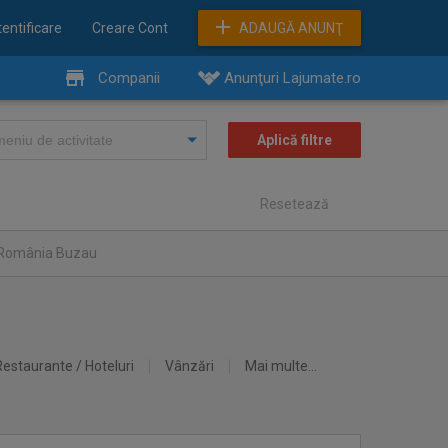
entificare
Creare Cont
ADAUGĂ ANUNŢ
Companii
Anunţuri Lajumate.ro
Resetează
n România Buzau
Restaurante / Hoteluri
Vânzări
Mai multe...