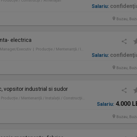
 Producție / Construcţii / Amenajări
confidenţi
Salariu:
Buzau, Buz
ta- electrica
Full time | Mid-Level / Manager/Executiv | Producție / Mentenanță / Instalații / Inginerie / Tehnologie / Construcţii / Amenajări
confidenţi
Salariu:
Buzau, Buz
 vopsitor industrial si sudor
Full time | Mid-Level | Producție / Mentenanță / Instalații / Construcţii / Amenajări
4.000 L
Salariu:
Buzau, Buz