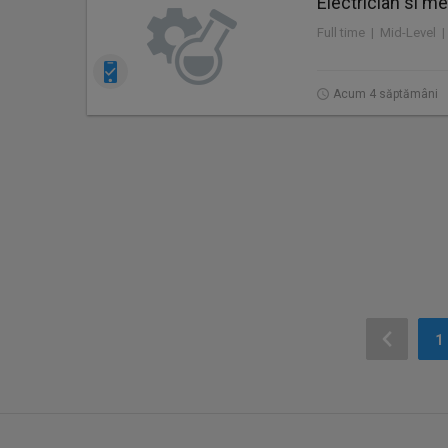
Electrician si m
Full time | Mid-Level 
Acum 4 săptămâni
1