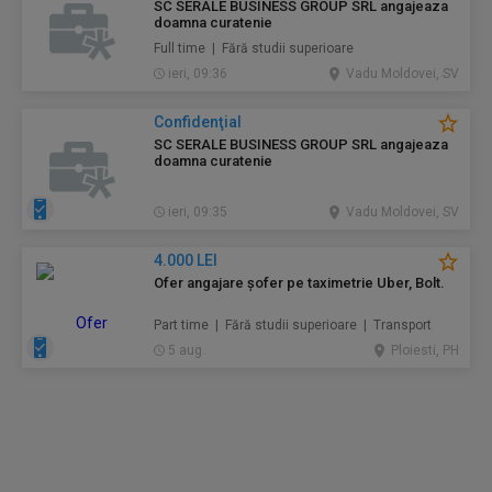
SC SERALE BUSINESS GROUP SRL angajeaza
doamna curatenie
Full time | Fără studii superioare
ieri, 09:36
Vadu Moldovei, SV
Confidenţial
SC SERALE BUSINESS GROUP SRL angajeaza
doamna curatenie
ieri, 09:35
Vadu Moldovei, SV
4.000 LEI
Ofer angajare șofer pe taximetrie Uber, Bolt.
Part time | Fără studii superioare | Transport
5 aug.
Ploiesti, PH