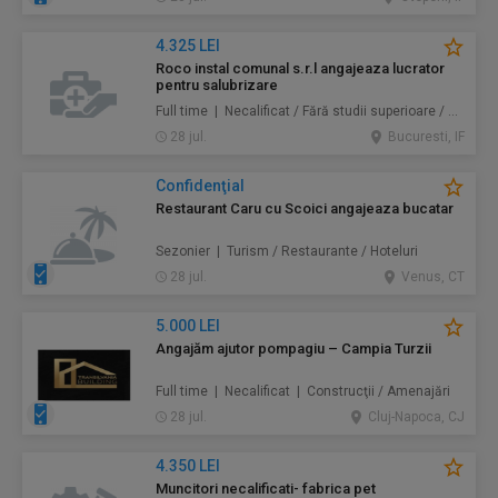
4.325 LEI
Roco instal comunal s.r.l angajeaza lucrator
pentru salubrizare
Full time | Necalificat / Fără studii superioare / Junior/Entry Level | Protecţia mediului / Prestări servicii
28 jul.
Bucuresti, IF
Confidenţial
Restaurant Caru cu Scoici angajeaza bucatar
Sezonier | Turism / Restaurante / Hoteluri
28 jul.
Venus, CT
5.000 LEI
Angajăm ajutor pompagiu – Campia Turzii
Full time | Necalificat | Construcţii / Amenajări
28 jul.
Cluj-Napoca, CJ
4.350 LEI
Muncitori necalificati- fabrica pet