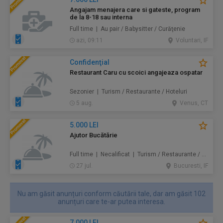
Angajam menajera care si gateste, program
de la 8-18 sau interna
Full time | Au pair / Babysitter / Curăţenie
azi, 09:11
Voluntari, IF
Confidenţial
Restaurant Caru cu scoici angajeaza ospatar
Sezonier | Turism / Restaurante / Hoteluri
5 aug.
Venus, CT
5.000 LEI
Ajutor Bucătărie
Full time | Necalificat | Turism / Restaurante / Hoteluri
27 jul.
Bucuresti, IF
Nu am găsit anunțuri conform căutării tale, dar am găsit 102
anunțuri care te-ar putea interesa.
7.000 LEI