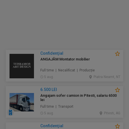
Confidenţial
ANGAJĂM Montator mobilier
Full time | Necalificat | Producție
5 aug.
Piatra Neamt, NT
6.500 LEI
Angajam sofer camion in Pitesti, salariu 6500
lei
Full time | Transport
5 aug.
Pitesti, AG
Confidenţial