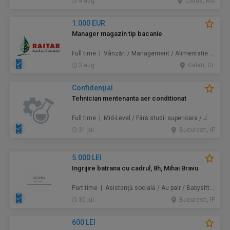
4 aug.
Ludus, MS
1.000 EUR
Manager magazin tip bacanie
Full time | Vânzări / Management / Alimentație / Comerț
3 aug.
Galati, GL
Confidenţial
Tehnician mentenanta aer conditionat
Full time | Mid-Level / Fără studii superioare / Junior/Entry Level | Mentenanță / Instalații
31 jul.
Bucuresti, IF
5.000 LEI
Ingrijire batrana cu cadrul, 8h, Mihai Bravu
Part time | Asistență socială / Au pair / Babysitter / Curăţenie / Prestări servicii
30 jul.
Bucuresti, IF
600 LEI