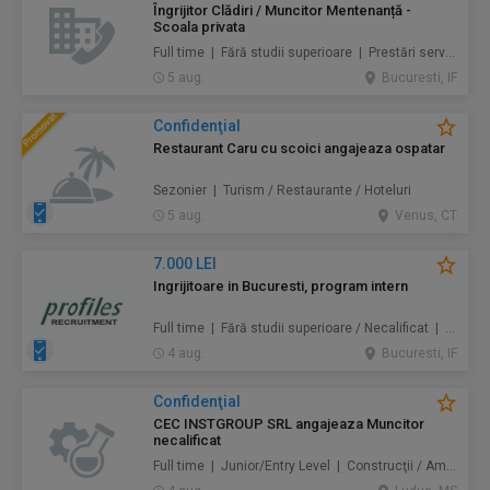
Îngrijitor Clădiri / Muncitor Mentenanță -
Scoala privata
Full time | Fără studii superioare | Prestări servicii / Mentenanță / Instalații / Construcţii / Amenajări
5 aug.
Bucuresti, IF
Confidenţial
Restaurant Caru cu scoici angajeaza ospatar
Sezonier | Turism / Restaurante / Hoteluri
5 aug.
Venus, CT
7.000 LEI
Ingrijitoare in Bucuresti, program intern
Full time | Fără studii superioare / Necalificat | Au pair / Babysitter / Curăţenie / Prestări servicii
4 aug.
Bucuresti, IF
Confidenţial
CEC INSTGROUP SRL angajeaza Muncitor
necalificat
Full time | Junior/Entry Level | Construcţii / Amenajări