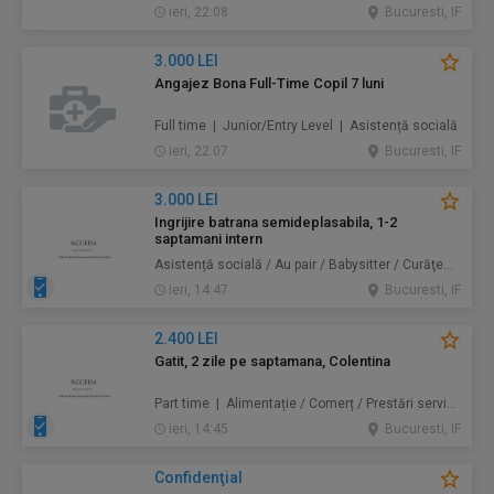
ieri, 22:08
Bucuresti, IF
3.000 LEI
Angajez Bona Full-Time Copil 7 luni
Full time | Junior/Entry Level | Asistență socială
ieri, 22:07
Bucuresti, IF
3.000 LEI
Ingrijire batrana semideplasabila, 1-2
saptamani intern
Asistență socială / Au pair / Babysitter / Curăţenie / Prestări servicii
ieri, 14:47
Bucuresti, IF
2.400 LEI
Gatit, 2 zile pe saptamana, Colentina
Part time | Alimentație / Comerț / Prestări servicii
ieri, 14:45
Bucuresti, IF
Confidenţial