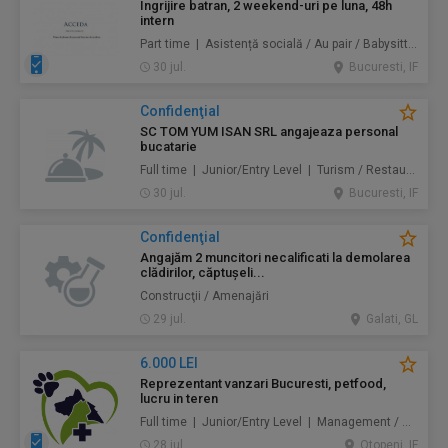
Ingrijire batran, 2 weekend-uri pe luna, 48h
intern
Part time | Asistență socială / Au pair / Babysitter / Curăţenie / Prestări servicii
30 jul.
Bucuresti, IF
Confidenţial
SC TOM YUM ISAN SRL angajeaza personal
bucatarie
Full time | Junior/Entry Level | Turism / Restaurante / Hoteluri
30 jul.
Bucuresti, IF
Confidenţial
Angajăm 2 muncitori necalificati la demolarea
clădirilor, căptușeli...
Construcţii / Amenajări
29 jul.
Galati, GL
6.000 LEI
Reprezentant vanzari Bucuresti, petfood,
lucru in teren
Full time | Junior/Entry Level | Management / Vânzări
28 jul.
Otopeni, IF