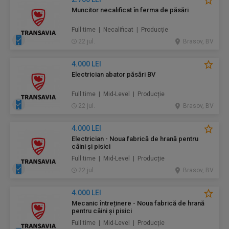
Muncitor necalificat în ferma de păsări
Full time | Necalificat | Producție
22 jul.
Brasov, BV
4.000 LEI
Electrician abator păsări BV
Full time | Mid-Level | Producție
22 jul.
Brasov, BV
4.000 LEI
Electrician - Noua fabrică de hrană pentru
câini și pisici
Full time | Mid-Level | Producție
22 jul.
Brasov, BV
4.000 LEI
Mecanic întreținere - Noua fabrică de hrană
pentru câini și pisici
Full time | Mid-Level | Producție