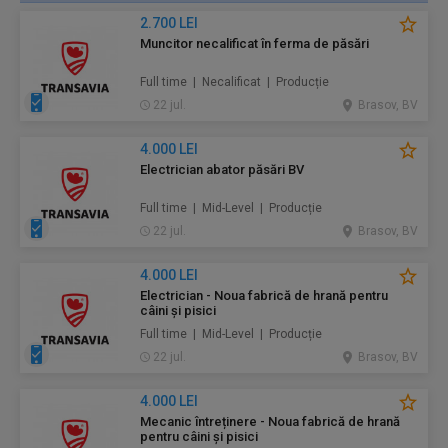
2.700 LEI
Muncitor necalificat în ferma de păsări
Full time | Necalificat | Producție
22 jul.
Brasov, BV
4.000 LEI
Electrician abator păsări BV
Full time | Mid-Level | Producție
22 jul.
Brasov, BV
4.000 LEI
Electrician - Noua fabrică de hrană pentru
câini și pisici
Full time | Mid-Level | Producție
22 jul.
Brasov, BV
4.000 LEI
Mecanic întreținere - Noua fabrică de hrană
pentru câini și pisici