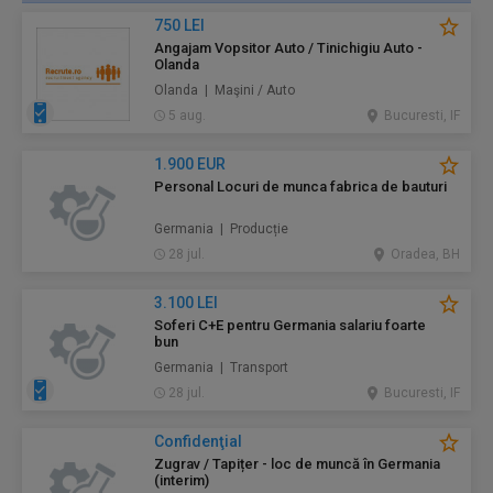
750 LEI
Angajam Vopsitor Auto / Tinichigiu Auto -
Olanda
Olanda | Maşini / Auto
5 aug.
Bucuresti, IF
1.900 EUR
Personal Locuri de munca fabrica de bauturi
Germania | Producție
28 jul.
Oradea, BH
3.100 LEI
Soferi C+E pentru Germania salariu foarte
bun
Germania | Transport
28 jul.
Bucuresti, IF
Confidenţial
Zugrav / Tapițer - loc de muncă în Germania
(interim)