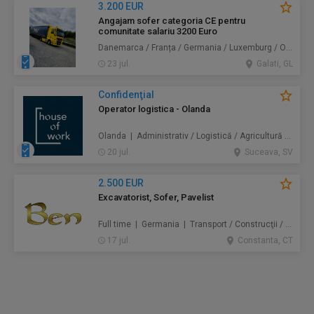
3.200 EUR
Angajam sofer categoria CE pentru
comunitate salariu 3200 Euro
Danemarca / Franța / Germania / Luxemburg / Olanda | Transport
23 jul.
Galati, GL
Confidenţial
Operator logistica - Olanda
Olanda | Administrativ / Logistică / Agricultură / Silvicultură / Prestări servicii / Producție /
20 jul.
Suceava, SV
2.500 EUR
Excavatorist, Sofer, Pavelist
Full time | Germania | Transport / Construcţii / Amenajări
17 jul.
Constanta, CT