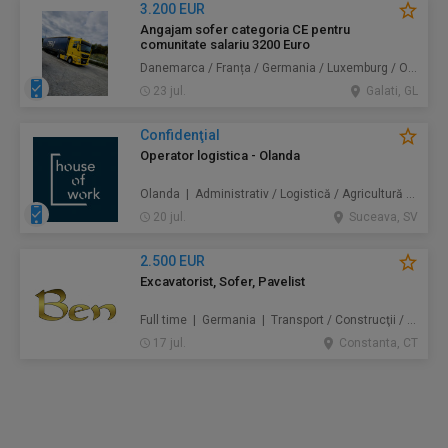
3.200 EUR
Angajam sofer categoria CE pentru
comunitate salariu 3200 Euro
Danemarca / Franța / Germania / Luxemburg / Olanda | Transport
23 jul.
Galati, GL
Confidenţial
Operator logistica - Olanda
Olanda | Administrativ / Logistică / Agricultură / Silvicultură / Prestări servicii / Producție /
20 jul.
Suceava, SV
2.500 EUR
Excavatorist, Sofer, Pavelist
Full time | Germania | Transport / Construcţii / Amenajări
17 jul.
Constanta, CT