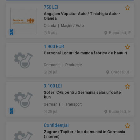
750 LEI
Angajam Vopsitor Auto / Tinichigiu Auto -
Olanda
Olanda | Maşini / Auto
5 aug.
Bucuresti, IF
1.900 EUR
Personal Locuri de munca fabrica de bauturi
Germania | Producție
28 jul.
Oradea, BH
3.100 LEI
Soferi C+E pentru Germania salariu foarte
bun
Germania | Transport
28 jul.
Bucuresti, IF
Confidenţial
Zugrav / Tapițer - loc de muncă în Germania
(interim)