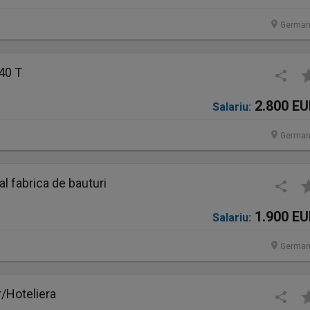
German
40 T
2.800 E
Salariu:
German
 fabrica de bauturi
1.900 E
Salariu:
German
/Hoteliera