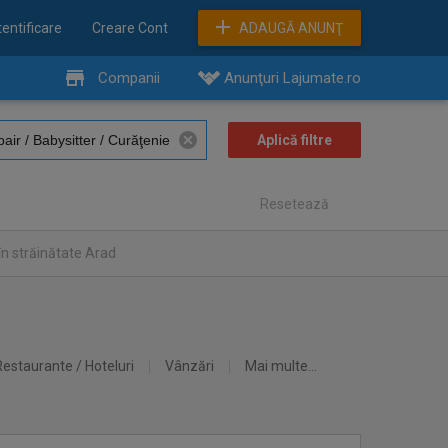
entificare
Creare Cont
ADAUGĂ ANUNŢ
Companii
Anunţuri Lajumate.ro
Resetează
în străinătate Arad
Restaurante / Hoteluri
Vânzări
Mai multe...