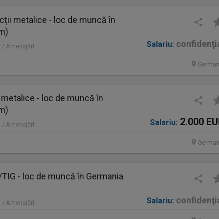
ții metalice - loc de muncă în
im)
confidenţi
Salariu:
 / Amenajări
German
 metalice - loc de muncă în
im)
2.000 E
Salariu:
 / Amenajări
German
IG - loc de muncă în Germania
confidenţi
Salariu:
 / Amenajări