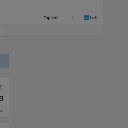
Listă
EI
da