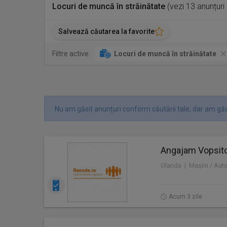
Locuri de muncă în străinătate
(vezi 13 anunțuri
Salvează căutarea la favorite
Filtre active:
Locuri de muncă în străinătate
Nu am găsit anunțuri conform căutării tale, dar am găs
Angajam Vopsitor
Olanda | Maşini / Aut
Acum 3 zile