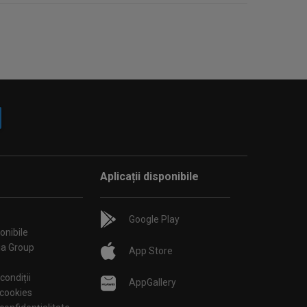
Aplicații disponibile
Google Play
onibile
ia Group
App Store
condiții
AppGallery
 cookies