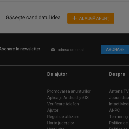
Găsește candidatul ideal
ADAUGĂ ANUNŢ
Abonare la newsletter
ABONARE
De ajutor
Despre
Promovarea anunțurilor
Antena TV
Aplicații: Android și iOS
Joburi disp
Verificare telefon
Intact Med
Ajutor
ANPC
Reguli de utilizare
Termeni și 
Harta judeţelor
Politica de