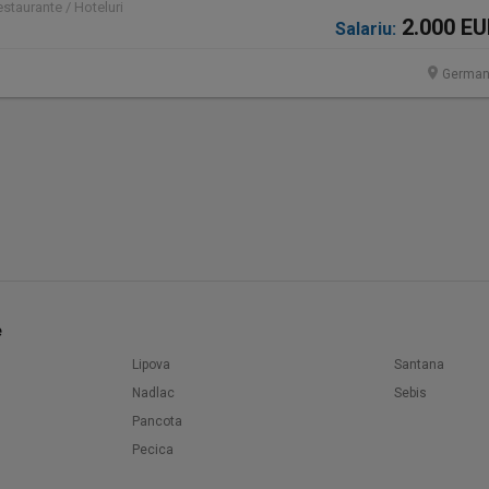
staurante / Hoteluri
2.000 E
Salariu:
German
e
Lipova
Santana
Nadlac
Sebis
Pancota
Pecica