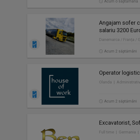
Acum o săptămână
Angajam sofer c
salariu 3200 Eur
Danemarca / Franța / 
Acum 2 săptămâni
Operator logistic
Acum 2 săptămâni
Excavatorist, Sof
Full time | Germania |