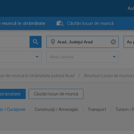
Aut
e muncă în străinătate
Căutări locuri de muncă
uri de muncă în străinătate judeţul Arad
/
Anunţuri Locuri de muncă 
străinătate
Căutări locuri de muncă
er / Curăţenie
Construcţii / Amenajări
Transport
Turism / 