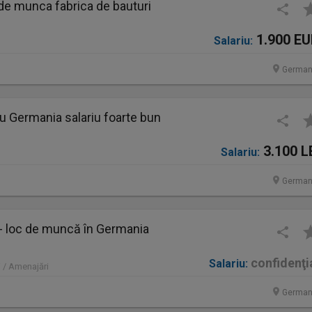
de munca fabrica de bauturi
1.900 E
Salariu:
German
u Germania salariu foarte bun
3.100 L
Salariu:
German
 - loc de muncă în Germania
confidenţi
Salariu:
 / Amenajări
German