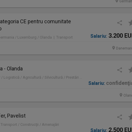
German
ategoria CE pentru comunitate
o
3.200 E
Salariu:
Germania / Luxemburg / Olanda | Transport
Danemar
a - Olanda
Olanda | Administrativ / Logistică / Agricultură / Silvicultură / Prestări servicii / Producție /
confidenţi
Salariu:
Olan
er, Pavelist
 Transport / Construcţii / Amenajări
2.500 E
Salariu: