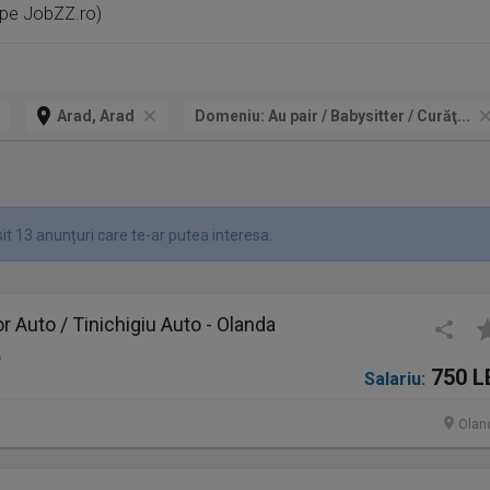
 pe JobZZ.ro)
Arad, Arad
Domeniu:
Au pair / Babysitter / Curăţ...
it 13 anunțuri care te-ar putea interesa.
 Auto / Tinichigiu Auto - Olanda
o
750 L
Salariu:
Olan