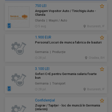
750 LEI
Angajam Vopsitor Auto / Tinichigiu Auto -
Olanda
Olanda | Maşini / Auto
5 aug.
Bucuresti, IF
1.900 EUR
Personal Locuri de munca fabrica de bauturi
Germania | Producție
28 jul.
Oradea, BH
3.100 LEI
Soferi C+E pentru Germania salariu foarte
bun
Germania | Transport
28 jul.
Bucuresti, IF
Confidenţial
Zugrav / Tapițer - loc de muncă în Germania
(interim)