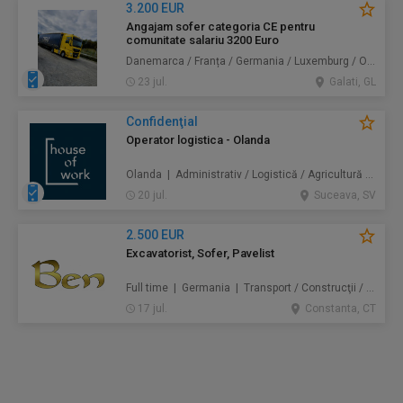
3.200 EUR
Angajam sofer categoria CE pentru
comunitate salariu 3200 Euro
Danemarca / Franța / Germania / Luxemburg / Olanda | Transport
23 jul.
Galati, GL
Confidenţial
Operator logistica - Olanda
Olanda | Administrativ / Logistică / Agricultură / Silvicultură / Prestări servicii / Producție /
20 jul.
Suceava, SV
2.500 EUR
Excavatorist, Sofer, Pavelist
Full time | Germania | Transport / Construcţii / Amenajări
17 jul.
Constanta, CT