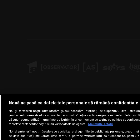
Nouă ne pasă ca datele tale personale să rămână confidențiale
Noi și partenerii noștri
589
stocăm și/sau accesăm informații pe dispozitivul dvs., precum i
pentru prelucrarea datelor cu caracter personal. Puteți accepta sau gestiona preferințele dvs. f
vă puteți opune utilizării unui interes legitim în orice moment pe pagina cu politica de confidenția
raportate partenerilor noștri și nu vă vor afecta navigarea.
Mai multe detalii
Noi si partenerii nostri (retelele de socializare si agentiile de publicitate partenere, precum si 
de date analitice) prelucram date pentru a permite website-ului sa functioneze, pentru a