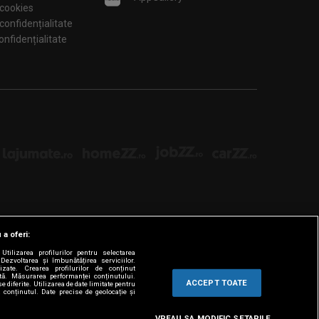
 cookies
 confidențialitate
tări de confidențialitate
 a oferi:
tilizarea profilurilor pentru selectarea
Dezvoltarea și îmbunătățirea serviciilor.
lizate. Crearea profilurilor de conținut
ată. Măsurarea performanței conținutului.
ACCEPT TOATE
e diferite. Utilizarea de date limitate pentru
a conținutul. Date precise de geolocație și
VREAU SA MODIFIC SETARILE