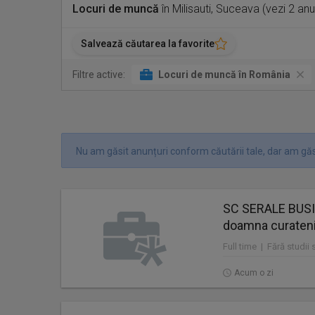
Locuri de muncă
în Milisauti, Suceava (vezi 2 an
Salvează căutarea la favorite
Filtre active:
Locuri de muncă în România
Nu am găsit anunțuri conform căutării tale, dar am găsi
SC SERALE BUS
doamna curaten
Full time | Fără studii
Acum o zi