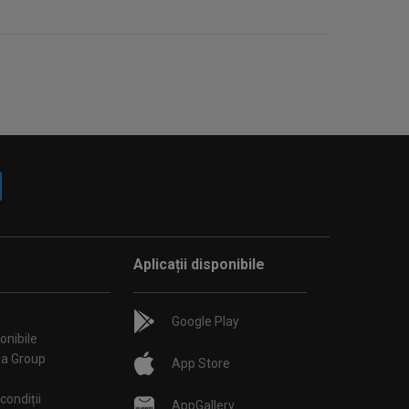
Aplicații disponibile
Google Play
onibile
ia Group
App Store
condiții
AppGallery