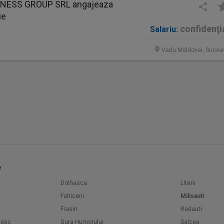
INESS GROUP SRL angajeaza
ie
confidenţi
Salariu:
Vadu Moldovei, Sucea
e
Dolhasca
Liteni
Falticeni
Milisauti
Frasin
Radauti
nesc
Gura Humorului
Salcea