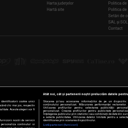
Harta judeţelor
Politica de
Hartă site
Politica de
Se
SAL și SOL
Contact
Atât noi, cât și partenerii noștri prelucrăm datele pentru
Urmărește-ne pe:
dentificatorii cookie unici
Stocarea și/sau accesarea informațiilor de pe un dispozitiv. U
conținutului personalizat. Măsurarea performanței reclamelor. 
ăcând clic mai jos, respectiv
Facebook
LinkedIn
YouTube
Instagram
Pinterest
Tiktok
Utilizarea profilurilor pentru selectarea publicității persona
litate. Aceste alegeri vor fi
personalizat. Crearea profilurilor pentru publicitate personaliz
Înțelegerea publicului prin statistici sau combinații de date din surs
a selecta publicitatea. Utilizarea datelor limitate pentru a select
furnizorii nostri de servicii
identificarea prin scanarea dispozitivului.
 personaliza continutul si
Listă parteneri (furnizori)
© Intact Media Group