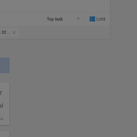
Listă
 Of...
al
va