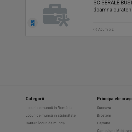
SC SERALE BUS
doamna curaten
Acum o zi
Categorii
Principalele oraș
Locuri de muncă în România
Suceava
Locuri de muncă în străinătate
Brosteni
Căutări locuri de muncă
Cajvana
Campulung Moldove