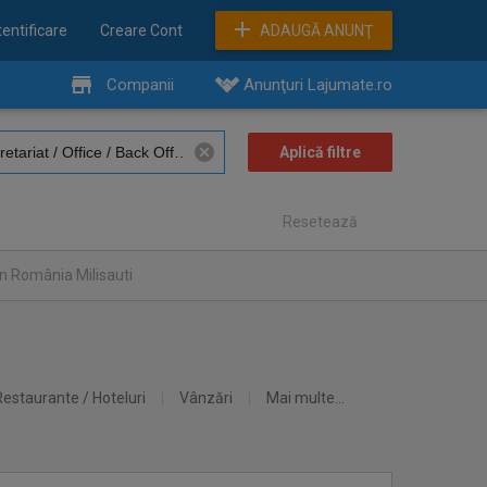
entificare
Creare Cont
ADAUGĂ ANUNŢ
Companii
Anunţuri Lajumate.ro
Resetează
n România Milisauti
Restaurante / Hoteluri
Vânzări
Mai multe...