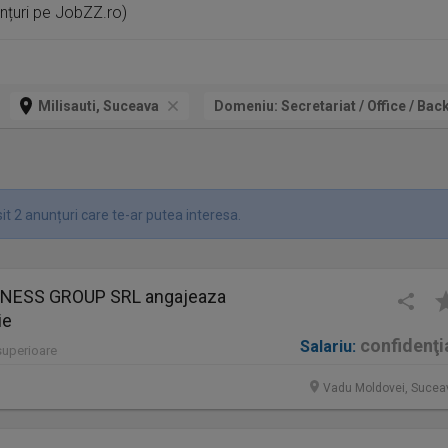
unțuri pe JobZZ.ro)
Milisauti, Suceava
Domeniu:
Secretariat / Office / Back
t 2 anunțuri care te-ar putea interesa.
INESS GROUP SRL angajeaza
ie
confidenţi
Salariu:
 superioare
Vadu Moldovei, Sucea