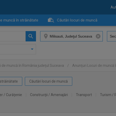
Aut
de muncă în străinătate
Căutări locuri de muncă
ri de muncă în România judeţul Suceava
/
Anunţuri Locuri de muncă î
străinătate
Căutări locuri de muncă
er / Curăţenie
Construcţii / Amenajări
Transport
Turism / 