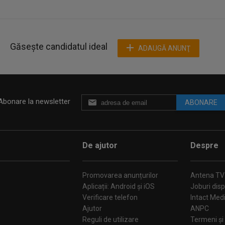
Găsește candidatul ideal
ADAUGĂ ANUNŢ
Abonare la newsletter
ABONARE
De ajutor
Despre
Promovarea anunțurilor
Antena TV
Aplicații: Android și iOS
Joburi disp
Verificare telefon
Intact Med
Ajutor
ANPC
Reguli de utilizare
Termeni și 