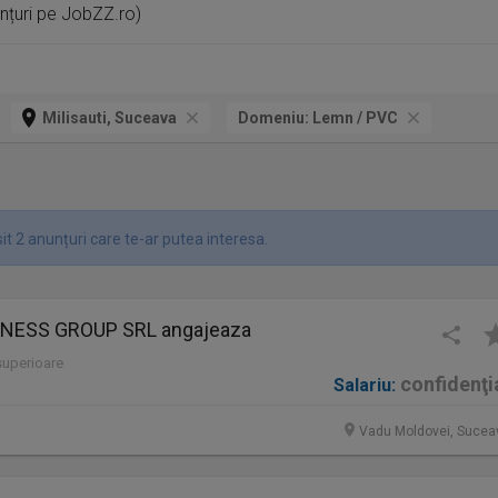
unțuri pe JobZZ.ro)
Milisauti, Suceava
Domeniu:
Lemn / PVC
t 2 anunțuri care te-ar putea interesa.
INESS GROUP SRL angajeaza
 superioare
confidenţi
Salariu:
Vadu Moldovei, Sucea