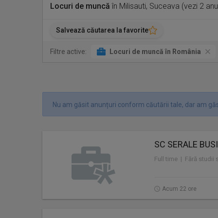
Locuri de muncă
în Milisauti, Suceava (vezi 2 an
Salvează căutarea la favorite
Filtre active:
Locuri de muncă în România
Nu am găsit anunțuri conform căutării tale, dar am găsi
SC SERALE BUS
Full time | Fără studii
Acum 22 ore