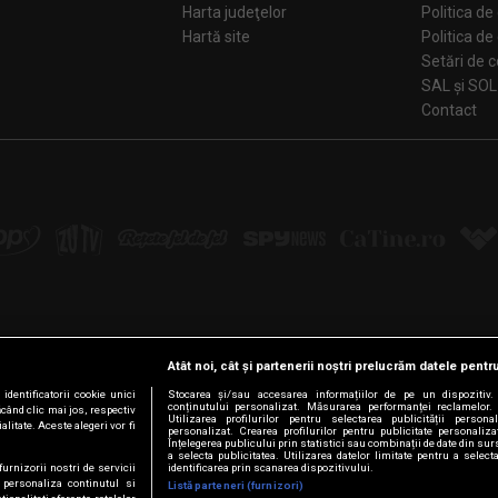
Harta judeţelor
Politica de
Hartă site
Politica de
Se
SAL și SOL
Contact
Atât noi, cât și partenerii noștri prelucrăm datele pentru
Urmărește-ne pe:
dentificatorii cookie unici
Stocarea și/sau accesarea informațiilor de pe un dispozitiv. U
conținutului personalizat. Măsurarea performanței reclamelor. 
ăcând clic mai jos, respectiv
Facebook
LinkedIn
YouTube
Instagram
Pinterest
Tiktok
Utilizarea profilurilor pentru selectarea publicității persona
litate. Aceste alegeri vor fi
personalizat. Crearea profilurilor pentru publicitate personaliz
Înțelegerea publicului prin statistici sau combinații de date din surs
a selecta publicitatea. Utilizarea datelor limitate pentru a select
furnizorii nostri de servicii
identificarea prin scanarea dispozitivului.
 personaliza continutul si
Listă parteneri (furnizori)
© Intact Media Group