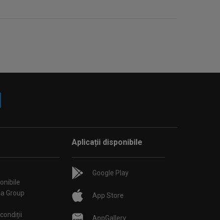
Aplicații disponibile
Google Play
onibile
ia Group
App Store
condiții
AppGallery