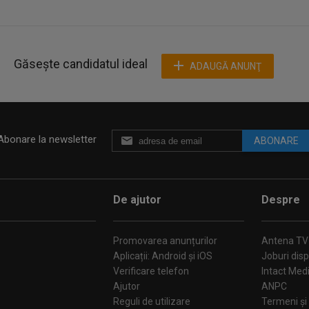
Găsește candidatul ideal
ADAUGĂ ANUNŢ
Abonare la newsletter
ABONARE
De ajutor
Despre
Promovarea anunțurilor
Antena TV
Aplicații: Android și iOS
Joburi disp
Verificare telefon
Intact Med
Ajutor
ANPC
Reguli de utilizare
Termeni și 