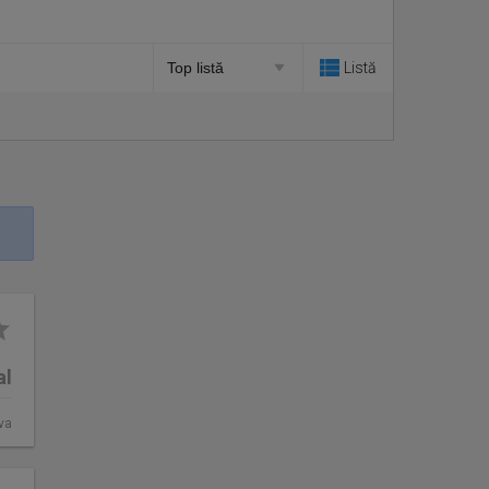
Listă
al
va