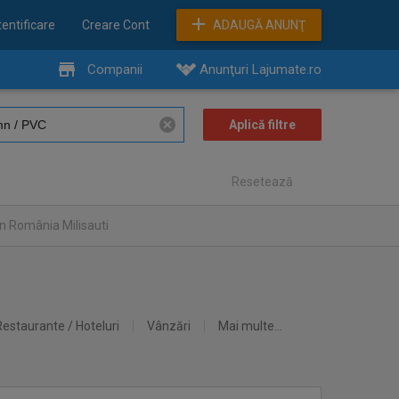
entificare
Creare Cont
ADAUGĂ ANUNŢ
Companii
Anunţuri Lajumate.ro
Resetează
n România Milisauti
Restaurante / Hoteluri
Vânzări
Mai multe...