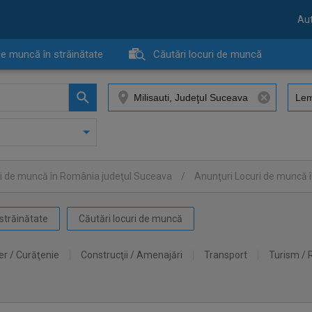
Aut
de muncă în străinătate
Căutări locuri de muncă
ri de muncă în România judeţul Suceava
/
Anunţuri Locuri de muncă î
străinătate
Căutări locuri de muncă
er / Curăţenie
Construcţii / Amenajări
Transport
Turism / 