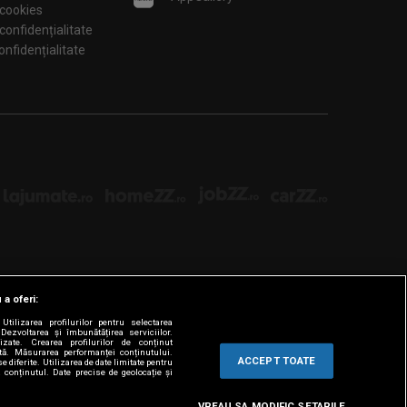
 cookies
 confidențialitate
tări de confidențialitate
 a oferi:
tilizarea profilurilor pentru selectarea
Dezvoltarea și îmbunătățirea serviciilor.
lizate. Crearea profilurilor de conținut
ată. Măsurarea performanței conținutului.
ACCEPT TOATE
e diferite. Utilizarea de date limitate pentru
a conținutul. Date precise de geolocație și
VREAU SA MODIFIC SETARILE