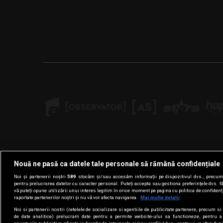
Nouă ne pasă ca datele tale personale să rămână confidențiale
Noi și partenerii noștri
589
stocăm și/sau accesăm informații pe dispozitivul dvs., precum i
pentru prelucrarea datelor cu caracter personal. Puteți accepta sau gestiona preferințele dvs. f
vă puteți opune utilizării unui interes legitim în orice moment pe pagina cu politica de confidenția
raportate partenerilor noștri și nu vă vor afecta navigarea.
Mai multe detalii
Noi si partenerii nostri (retelele de socializare si agentiile de publicitate partenere, precum si 
de date analitice) prelucram date pentru a permite website-ului sa functioneze, pentru a