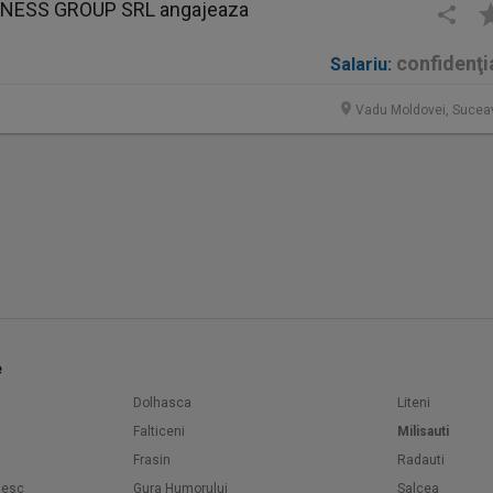
INESS GROUP SRL angajeaza
confidenţi
Salariu:
Vadu Moldovei, Sucea
e
Dolhasca
Liteni
Falticeni
Milisauti
Frasin
Radauti
nesc
Gura Humorului
Salcea