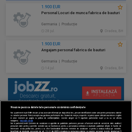
1.900 EUR
Personal Locuri de munca fabrica de bauturi
Germania | Producție
28 jul.
Oradea, BH
1.900 EUR
Angajam personal fabrica de bauturi
Germania | Producție
14 jul.
Oradea, BH
Nouă ne pasă ca datele tale personale să rămână confidențiale
Noi și partenerii noștri
589
stocăm și/sau accesăm informații pe dispozitivul dvs., precum identificatorii cookie unici pentru prelucrarea datelor
cu caracter personal. Puteți accepta sau gestiona preferințele dvs. făcând clic mai jos, respectiv vă puteți opune utilizării unui interes legitim
în orice moment pe pagina cu politica de confidențialitate. Aceste alegeri vor fi raportate partenerilor noștri și nu vă vor afecta
navigarea.
Mai multe detalii
Noi si partenerii nostri (retelele de socializare si agentiile de publicitate partenere, precum si furnizorii nostri de servicii de date analitice)
prelucram date pentru a permite website-ului sa functioneze, pentru a personaliza continutul si anunturile publicitare afisate in functie de
interesele si/sau profilul dvs., pentru a va oferi functionalitati aferente retelelor de socializare si pentru a analiza traficul pe website.
Beneficiati de drepturile prevazute de art. 15-22 din GDPR in legatura cu prelucrarea datelor cu caracter personal. Aceste drepturi pot fi