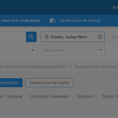
Aut
e muncă în străinătate
Căutări locuri de muncă
uri de muncă în străinătate judeţul Bihor
/
Anunţuri Locuri de muncă 
străinătate
Căutări locuri de muncă
er / Curăţenie
Construcţii / Amenajări
Transport
Turism / 