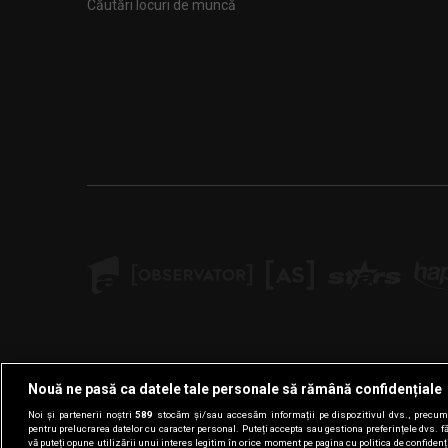
Căutări locuri de muncă
Nouă ne pasă ca datele tale personale să rămână confidențiale
Noi și partenerii noștri
589
stocăm și/sau accesăm informații pe dispozitivul dvs., precum i
pentru prelucrarea datelor cu caracter personal. Puteți accepta sau gestiona preferințele dvs. f
vă puteți opune utilizării unui interes legitim în orice moment pe pagina cu politica de confidenția