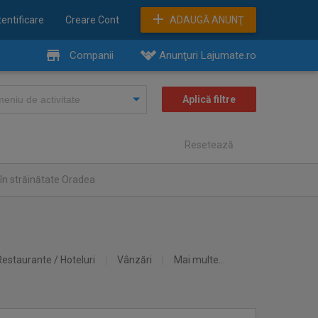
entificare
Creare Cont
ADAUGĂ ANUNŢ
Companii
Anunţuri Lajumate.ro
Resetează
în străinătate Oradea
Restaurante / Hoteluri
Vânzări
Mai multe...