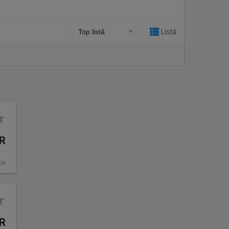
Listă
UR
ia
UR