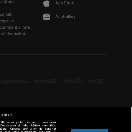
ia Group
App Store
condiții
AppGallery
 cookies
 confidențialitate
tări de confidențialitate
 a oferi:
tilizarea profilurilor pentru selectarea
Dezvoltarea și îmbunătățirea serviciilor.
lizate. Crearea profilurilor de conținut
ată. Măsurarea performanței conținutului.