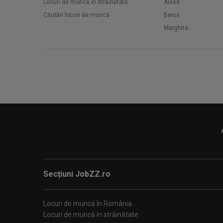
Locuri de muncă în străinătate
Alesd
Căutări locuri de muncă
Beius
Marghita
Secțiuni JobZZ.ro
Locuri de muncă în România
Locuri de muncă în străinătate