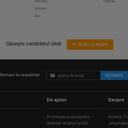
Sacueni
Vascau
Salonta
Stei
Găsește candidatul ideal
ADAUGĂ ANUNŢ
Abonare la newsletter
ABONARE
De ajutor
Despre
Promovarea anunțurilor
Antena TV
Aplicații: Android și iOS
Joburi disp