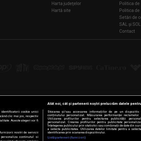
Harta judeţelor
Politica de
Hartă site
Politica de
Se
SAL și SOL
Contact
Atât noi, cât și partenerii noștri prelucrăm datele pentru
Urmărește-ne pe:
dentificatorii cookie unici
Stocarea și/sau accesarea informațiilor de pe un dispozitiv. U
conținutului personalizat. Măsurarea performanței reclamelor. 
ăcând clic mai jos, respectiv
Facebook
LinkedIn
YouTube
Instagram
Pinterest
Tiktok
Utilizarea profilurilor pentru selectarea publicității persona
litate. Aceste alegeri vor fi
personalizat. Crearea profilurilor pentru publicitate personaliz
Înțelegerea publicului prin statistici sau combinații de date din surs
a selecta publicitatea. Utilizarea datelor limitate pentru a select
furnizorii nostri de servicii
identificarea prin scanarea dispozitivului.
 personaliza continutul si
Listă parteneri (furnizori)
© Intact Media Group