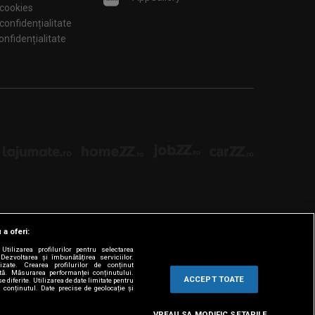
 cookies
 confidențialitate
tări de confidențialitate
 a oferi:
tilizarea profilurilor pentru selectarea
Dezvoltarea și îmbunătățirea serviciilor.
lizate. Crearea profilurilor de conținut
ată. Măsurarea performanței conținutului.
ACCEPT TOATE
e diferite. Utilizarea de date limitate pentru
a conținutul. Date precise de geolocație și
VREAU SA MODIFIC SETARILE