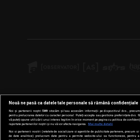
Nouă ne pasă ca datele tale personale să rămână confidențiale
Noi și partenerii noștri
589
stocăm și/sau accesăm informații pe dispozitivul dvs., precum i
pentru prelucrarea datelor cu caracter personal. Puteți accepta sau gestiona preferințele dvs. f
vă puteți opune utilizării unui interes legitim în orice moment pe pagina cu politica de confidenția
raportate partenerilor noștri și nu vă vor afecta navigarea.
Mai multe detalii
Noi si partenerii nostri (retelele de socializare si agentiile de publicitate partenere, precum si 
de date analitice) prelucram date pentru a permite website-ului sa functioneze, pentru a