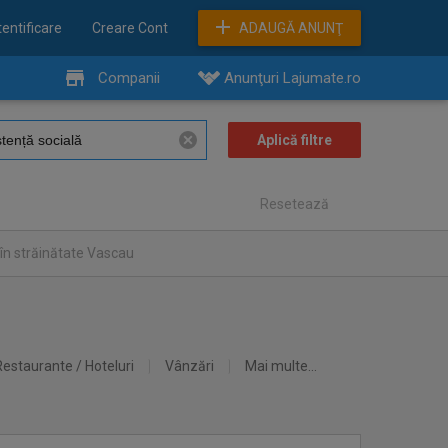
entificare
Creare Cont
ADAUGĂ ANUNŢ
Companii
Anunţuri Lajumate.ro
Resetează
în străinătate Vascau
Restaurante / Hoteluri
Vânzări
Mai multe...