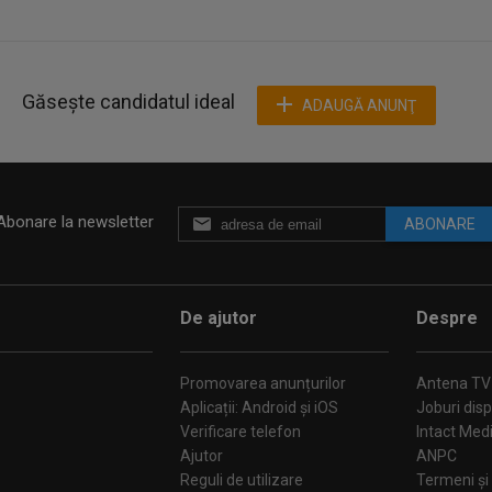
Găsește candidatul ideal
ADAUGĂ ANUNŢ
Abonare la newsletter
ABONARE
De ajutor
Despre
Promovarea anunțurilor
Antena TV
Aplicații: Android și iOS
Joburi disp
Verificare telefon
Intact Med
Ajutor
ANPC
Reguli de utilizare
Termeni și 