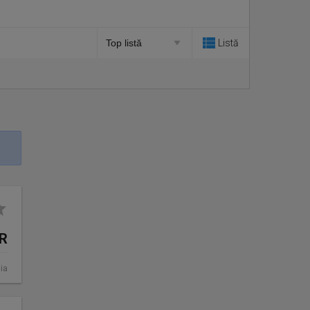
Listă
UR
ia