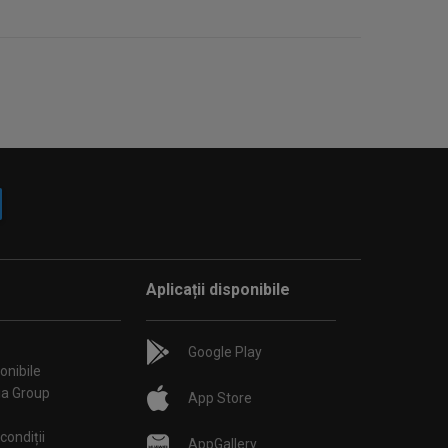
Aplicații disponibile
Google Play
onibile
ia Group
App Store
condiții
AppGallery