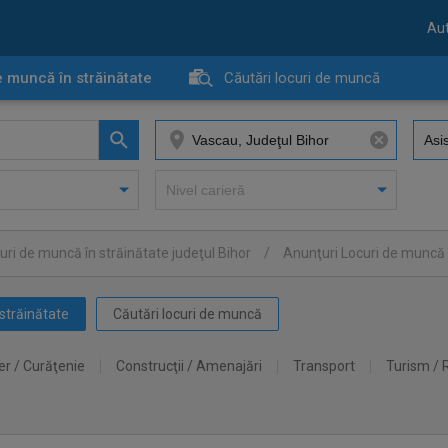
Aut
e muncă în străinătate
Căutări locuri de muncă
uri de muncă în străinătate judeţul Bihor
/
Anunţuri Locuri de muncă 
străinătate
Căutări locuri de muncă
er / Curăţenie
Construcţii / Amenajări
Transport
Turism / 