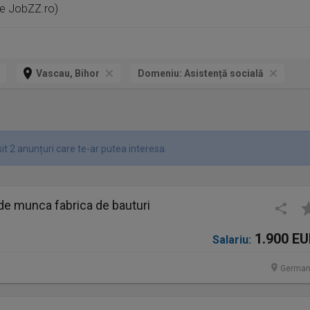
pe JobZZ.ro)
Vascau, Bihor
Domeniu:
Asistență socială
t 2 anunțuri care te-ar putea interesa.
de munca fabrica de bauturi
1.900 E
Salariu:
German