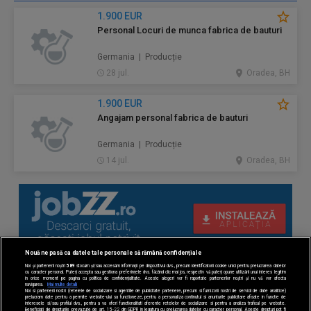
1.900 EUR
Personal Locuri de munca fabrica de bauturi
Germania | Producție
28 jul.
Oradea, BH
1.900 EUR
Angajam personal fabrica de bauturi
Germania | Producție
14 jul.
Oradea, BH
Nouă ne pasă ca datele tale personale să rămână confidențiale
Noi și partenerii noștri
589
stocăm și/sau accesăm informații pe dispozitivul dvs., precum identificatorii cookie unici pentru prelucrarea datelor
cu caracter personal. Puteți accepta sau gestiona preferințele dvs. făcând clic mai jos, respectiv vă puteți opune utilizării unui interes legitim
în orice moment pe pagina cu politica de confidențialitate. Aceste alegeri vor fi raportate partenerilor noștri și nu vă vor afecta
navigarea.
Mai multe detalii
Noi si partenerii nostri (retelele de socializare si agentiile de publicitate partenere, precum si furnizorii nostri de servicii de date analitice)
prelucram date pentru a permite website-ului sa functioneze, pentru a personaliza continutul si anunturile publicitare afisate in functie de
interesele si/sau profilul dvs., pentru a va oferi functionalitati aferente retelelor de socializare si pentru a analiza traficul pe website.
Beneficiati de drepturile prevazute de art. 15-22 din GDPR in legatura cu prelucrarea datelor cu caracter personal. Aceste drepturi pot fi