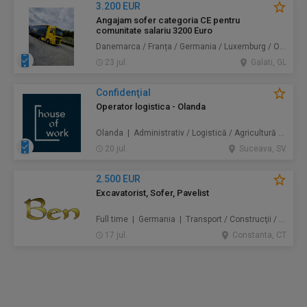
3.200 EUR
Angajam sofer categoria CE pentru
comunitate salariu 3200 Euro
Danemarca / Franța / Germania / Luxemburg / Olanda | Transport
23 jul.
Galati, GL
Confidenţial
Operator logistica - Olanda
Olanda | Administrativ / Logistică / Agricultură / Silvicultură / Prestări servicii / Producție /
20 jul.
Suceava, SV
2.500 EUR
Excavatorist, Sofer, Pavelist
Full time | Germania | Transport / Construcţii / Amenajări
17 jul.
Constanta, CT