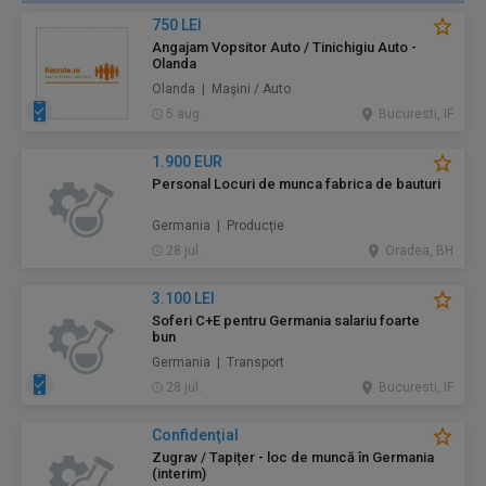
750 LEI
Angajam Vopsitor Auto / Tinichigiu Auto -
Olanda
Olanda | Maşini / Auto
5 aug.
Bucuresti, IF
1.900 EUR
Personal Locuri de munca fabrica de bauturi
Germania | Producție
28 jul.
Oradea, BH
3.100 LEI
Soferi C+E pentru Germania salariu foarte
bun
Germania | Transport
28 jul.
Bucuresti, IF
Confidenţial
Zugrav / Tapițer - loc de muncă în Germania
(interim)