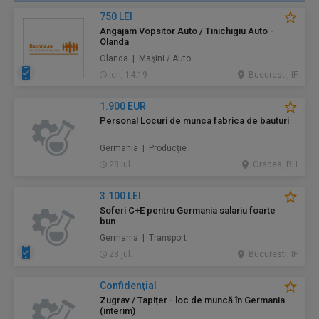
750 LEI
Angajam Vopsitor Auto / Tinichigiu Auto -
Olanda
Olanda | Maşini / Auto
ieri, 14:19
Bucuresti, IF
1.900 EUR
Personal Locuri de munca fabrica de bauturi
Germania | Producție
28 jul.
Oradea, BH
3.100 LEI
Soferi C+E pentru Germania salariu foarte
bun
Germania | Transport
28 jul.
Bucuresti, IF
Confidenţial
Zugrav / Tapițer - loc de muncă în Germania
(interim)