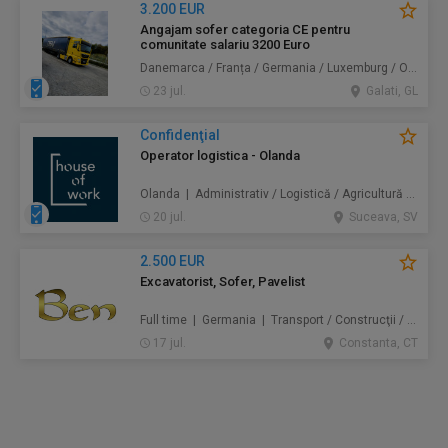
3.200 EUR
Angajam sofer categoria CE pentru
comunitate salariu 3200 Euro
Danemarca / Franța / Germania / Luxemburg / Olanda | Transport
23 jul.
Galati, GL
Confidenţial
Operator logistica - Olanda
Olanda | Administrativ / Logistică / Agricultură / Silvicultură / Prestări servicii / Producție /
20 jul.
Suceava, SV
2.500 EUR
Excavatorist, Sofer, Pavelist
Full time | Germania | Transport / Construcţii / Amenajări
17 jul.
Constanta, CT