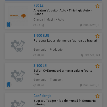
750 LEI
Angajam Vopsitor Auto / Tinichigiu Auto -
Olanda
Olanda | Maşini / Auto
5 aug.
Bucuresti, IF
1.900 EUR
Personal Locuri de munca fabrica de bauturi
Germania | Producție
28 jul.
Oradea, BH
3.100 LEI
Soferi C+E pentru Germania salariu foarte
bun
Germania | Transport
28 jul.
Bucuresti, IF
Confidenţial
Zugrav / Tapițer - loc de muncă în Germania
(interim)