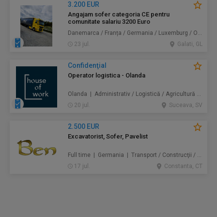
3.200 EUR
Angajam sofer categoria CE pentru
comunitate salariu 3200 Euro
Danemarca / Franța / Germania / Luxemburg / Olanda | Transport
23 jul.
Galati, GL
Confidenţial
Operator logistica - Olanda
Olanda | Administrativ / Logistică / Agricultură / Silvicultură / Prestări servicii / Producție /
20 jul.
Suceava, SV
2.500 EUR
Excavatorist, Sofer, Pavelist
Full time | Germania | Transport / Construcţii / Amenajări
17 jul.
Constanta, CT