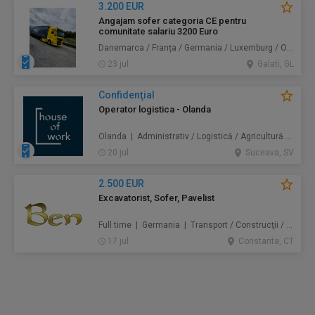
3.200 EUR
Angajam sofer categoria CE pentru
comunitate salariu 3200 Euro
Danemarca / Franța / Germania / Luxemburg / Olanda | Transport
23 jul.
Galati, GL
Confidenţial
Operator logistica - Olanda
Olanda | Administrativ / Logistică / Agricultură / Silvicultură / Prestări servicii / Producție /
20 jul.
Suceava, SV
2.500 EUR
Excavatorist, Sofer, Pavelist
Full time | Germania | Transport / Construcţii / Amenajări
17 jul.
Constanta, CT