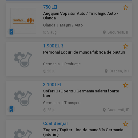
750 LEI
Angajam Vopsitor Auto / Tinichigiu Auto -
Olanda
Olanda | Maşini / Auto
5 aug.
Bucuresti, IF
1.900 EUR
Personal Locuri de munca fabrica de bauturi
Germania | Producție
28 jul.
Oradea, BH
3.100 LEI
Soferi C+E pentru Germania salariu foarte
bun
Germania | Transport
28 jul.
Bucuresti, IF
Confidenţial
Zugrav / Tapițer - loc de muncă în Germania
(interim)