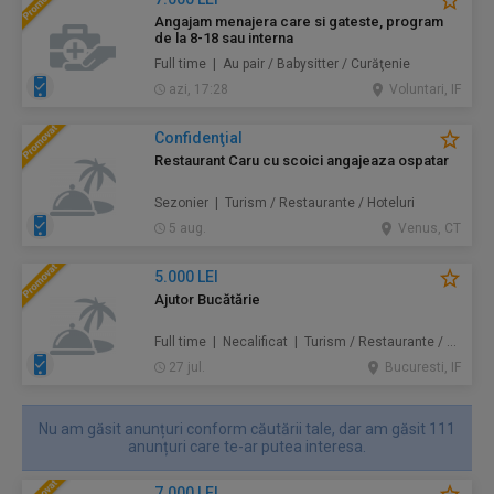
Angajam menajera care si gateste, program
de la 8-18 sau interna
Full time | Au pair / Babysitter / Curăţenie
azi, 17:28
Voluntari, IF
Confidenţial
Restaurant Caru cu scoici angajeaza ospatar
Sezonier | Turism / Restaurante / Hoteluri
5 aug.
Venus, CT
5.000 LEI
Ajutor Bucătărie
Full time | Necalificat | Turism / Restaurante / Hoteluri
27 jul.
Bucuresti, IF
Nu am găsit anunțuri conform căutării tale, dar am găsit 111
anunțuri care te-ar putea interesa.
7.000 LEI