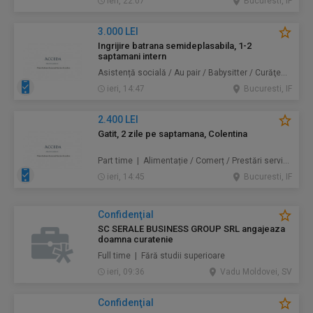
ieri, 22:07
Bucuresti, IF
3.000 LEI
Ingrijire batrana semideplasabila, 1-2
saptamani intern
Asistență socială / Au pair / Babysitter / Curăţenie / Prestări servicii
ieri, 14:47
Bucuresti, IF
2.400 LEI
Gatit, 2 zile pe saptamana, Colentina
Part time | Alimentație / Comerț / Prestări servicii
ieri, 14:45
Bucuresti, IF
Confidenţial
SC SERALE BUSINESS GROUP SRL angajeaza
doamna curatenie
Full time | Fără studii superioare
ieri, 09:36
Vadu Moldovei, SV
Confidenţial