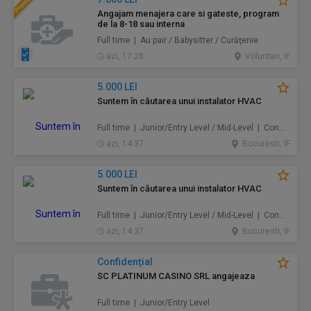
Angajam menajera care si gateste, program
de la 8-18 sau interna
Full time | Au pair / Babysitter / Curăţenie
azi, 17:28
Voluntari, IF
5.000 LEI
Suntem în căutarea unui instalator HVAC
Full time | Junior/Entry Level / Mid-Level | Construcţii / Amenajări
azi, 14:37
Bucuresti, IF
5.000 LEI
Suntem în căutarea unui instalator HVAC
Full time | Junior/Entry Level / Mid-Level | Construcţii / Amenajări
azi, 14:37
Bucuresti, IF
Confidenţial
SC PLATINUM CASINO SRL angajeaza
Full time | Junior/Entry Level