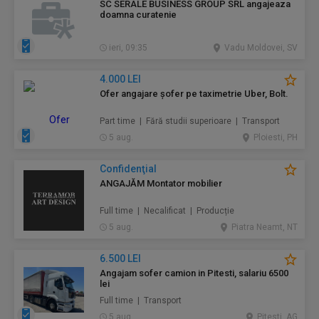
SC SERALE BUSINESS GROUP SRL angajeaza
doamna curatenie
ieri, 09:35
Vadu Moldovei, SV
4.000 LEI
Ofer angajare șofer pe taximetrie Uber, Bolt.
Part time | Fără studii superioare | Transport
5 aug.
Ploiesti, PH
Confidenţial
ANGAJĂM Montator mobilier
Full time | Necalificat | Producție
5 aug.
Piatra Neamt, NT
6.500 LEI
Angajam sofer camion in Pitesti, salariu 6500
lei
Full time | Transport
5 aug.
Pitesti, AG