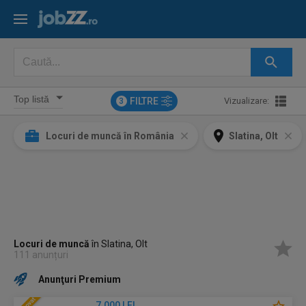
FILTRE
Vizualizare:
3
Locuri de muncă în România
Slatina, Olt
Locuri de muncă
în Slatina, Olt
111 anunțuri
Anunţuri Premium
7.000 LEI