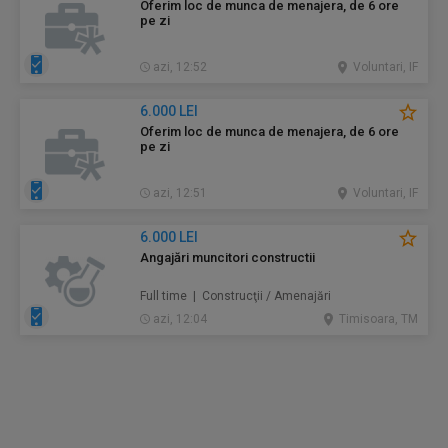
Oferim loc de munca de menajera, de 6 ore
pe zi
azi, 12:52
Voluntari, IF
6.000 LEI
Oferim loc de munca de menajera, de 6 ore
pe zi
azi, 12:51
Voluntari, IF
6.000 LEI
Angajări muncitori constructii
Full time | Construcţii / Amenajări
azi, 12:04
Timisoara, TM