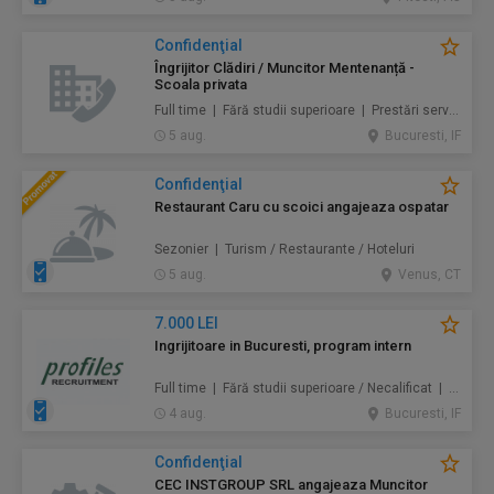
Confidenţial
Îngrijitor Clădiri / Muncitor Mentenanță -
Scoala privata
Full time | Fără studii superioare | Prestări servicii / Mentenanță / Instalații / Construcţii / Amenajări
5 aug.
Bucuresti, IF
Confidenţial
Restaurant Caru cu scoici angajeaza ospatar
Sezonier | Turism / Restaurante / Hoteluri
5 aug.
Venus, CT
7.000 LEI
Ingrijitoare in Bucuresti, program intern
Full time | Fără studii superioare / Necalificat | Au pair / Babysitter / Curăţenie / Prestări servicii
4 aug.
Bucuresti, IF
Confidenţial
CEC INSTGROUP SRL angajeaza Muncitor