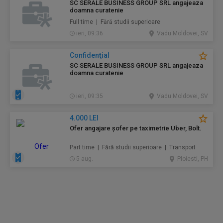
SC SERALE BUSINESS GROUP SRL angajeaza
doamna curatenie
Full time | Fără studii superioare
ieri, 09:36
Vadu Moldovei, SV
Confidenţial
SC SERALE BUSINESS GROUP SRL angajeaza
doamna curatenie
ieri, 09:35
Vadu Moldovei, SV
4.000 LEI
Ofer angajare șofer pe taximetrie Uber, Bolt.
Part time | Fără studii superioare | Transport
5 aug.
Ploiesti, PH