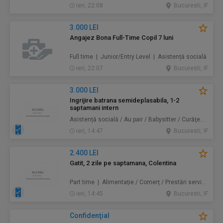
ieri, 22:08
Bucuresti, IF
3.000 LEI
Angajez Bona Full-Time Copil 7 luni
Full time | Junior/Entry Level | Asistență socială
ieri, 22:07
Bucuresti, IF
3.000 LEI
Ingrijire batrana semideplasabila, 1-2
saptamani intern
Asistență socială / Au pair / Babysitter / Curăţenie / Prestări servicii
ieri, 14:47
Bucuresti, IF
2.400 LEI
Gatit, 2 zile pe saptamana, Colentina
Part time | Alimentație / Comerț / Prestări servicii
ieri, 14:45
Bucuresti, IF
Confidenţial