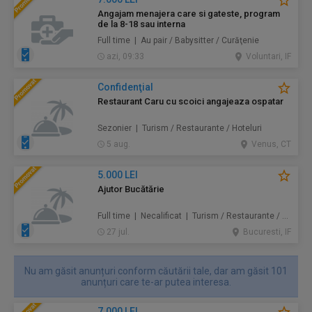
Angajam menajera care si gateste, program
de la 8-18 sau interna
Full time | Au pair / Babysitter / Curăţenie
azi, 09:33
Voluntari, IF
Confidenţial
Restaurant Caru cu scoici angajeaza ospatar
Sezonier | Turism / Restaurante / Hoteluri
5 aug.
Venus, CT
5.000 LEI
Ajutor Bucătărie
Full time | Necalificat | Turism / Restaurante / Hoteluri
27 jul.
Bucuresti, IF
Nu am găsit anunțuri conform căutării tale, dar am găsit 101
anunțuri care te-ar putea interesa.
7.000 LEI