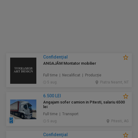
Confidenţial
ANGAJĂM Montator mobilier
Full time | Necalificat | Producție
5 aug.
Piatra Neamt, NT
6.500 LEI
Angajam sofer camion in Pitesti, salariu 6500
lei
Full time | Transport
5 aug.
Pitesti, AG
Confidenţial