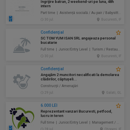
Ingrijire batran, 2 weekend-uri pe luna, 48h
intern
Part time | Asistență socială / Au pair / Babysitter / Curăţenie / Prestări servicii
30 jul.
Bucuresti, IF
Confidenţial
SC TOM YUM ISAN SRL angajeaza personal
bucatarie
Full time | Junior/Entry Level | Turism / Restaurante / Hoteluri
30 jul.
Bucuresti, IF
Confidenţial
Angajăm 2 muncitori necalificati la demolarea
clădirilor, căptușeli...
Construcţii / Amenajări
29 jul.
Galati, GL
6.000 LEI
Reprezentant vanzari Bucuresti, petfood,
lucru in teren
Full time | Junior/Entry Level | Management / Vânzări
28 jul.
Otopeni, IF