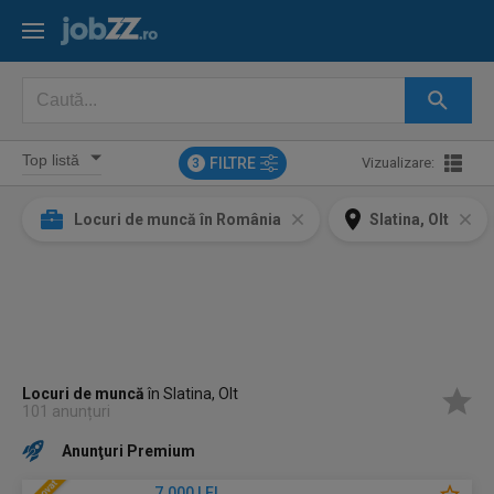
FILTRE
Vizualizare:
3
Locuri de muncă în România
Slatina, Olt
Locuri de muncă
în Slatina, Olt
101 anunțuri
Anunţuri Premium
7.000 LEI