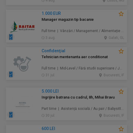
4 aug.
Ludus, MS
1.000 EUR
Manager magazin tip bacanie
Full time | Vânzări / Management / Alimentație / Comerț
3 aug.
Galati, GL
Confidenţial
Tehnician mentenanta aer conditionat
Full time | Mid-Level / Fără studii superioare / Junior/Entry Level | Mentenanță / Instalații
31 jul.
Bucuresti, IF
5.000 LEI
Ingrijire batrana cu cadrul, 8h, Mihai Bravu
Part time | Asistență socială / Au pair / Babysitter / Curăţenie / Prestări servicii
30 jul.
Bucuresti, IF
600 LEI