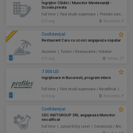
Îngrijitor Clădiri / Muncitor Mentenanță -
Scoala privata
Full time | Fără studii superioare | Prestări servicii / Mentenanță / Instalații / Construcţii / Amenajări
5 aug.
Bucuresti, IF
Confidenţial
Restaurant Caru cu scoici angajeaza ospatar
Sezonier | Turism / Restaurante / Hoteluri
5 aug.
Venus, CT
7.000 LEI
Ingrijitoare in Bucuresti, program intern
Full time | Fără studii superioare / Necalificat | Au pair / Babysitter / Curăţenie / Prestări servicii
4 aug.
Bucuresti, IF
Confidenţial
CEC INSTGROUP SRL angajeaza Muncitor
necalificat
Full time | Junior/Entry Level | Construcţii / Amenajări