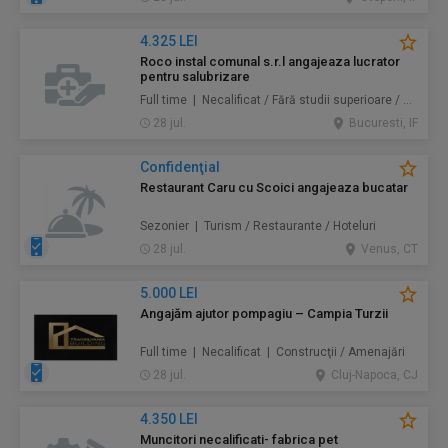
4.325 LEI
Roco instal comunal s.r.l angajeaza lucrator
pentru salubrizare
Full time | Necalificat / Fără studii superioare / Junior/Entry Level | Protecţia mediului / Prestări servicii
28 jul.
Bucuresti, IF
Confidenţial
Restaurant Caru cu Scoici angajeaza bucatar
Sezonier | Turism / Restaurante / Hoteluri
28 jul.
Venus, CT
5.000 LEI
Angajăm ajutor pompagiu – Campia Turzii
Full time | Necalificat | Construcţii / Amenajări
28 jul.
Cluj-Napoca, CJ
4.350 LEI
Muncitori necalificati- fabrica pet