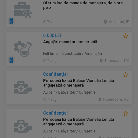
Oferim loc de munca de menajera, de 6 ore
pe zi
7 aug.
Voluntari, IF
6.000 LEI
Angajări muncitori constructii
Full time | Construcţii / Amenajări
7 aug.
Timisoara, TM
Confidenţial
Persoană fizică Baluse Vionelia Lenuta
angajează o menajeră
Au pair / Babysitter / Curăţenie
7 aug.
Hunedoara, HD
Confidenţial
Persoană fizică Baluse Vionelia Lenuta
angajează o menajeră
Au pair / Babysitter / Curăţenie