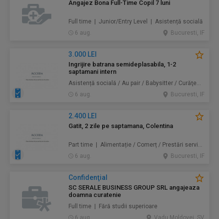
Angajez Bona Full-Time Copil 7 luni
Full time | Junior/Entry Level | Asistență socială
6 aug.
Bucuresti, IF
3.000 LEI
Ingrijire batrana semideplasabila, 1-2
saptamani intern
Asistență socială / Au pair / Babysitter / Curăţenie / Prestări servicii
6 aug.
Bucuresti, IF
2.400 LEI
Gatit, 2 zile pe saptamana, Colentina
Part time | Alimentație / Comerț / Prestări servicii
6 aug.
Bucuresti, IF
Confidenţial
SC SERALE BUSINESS GROUP SRL angajeaza
doamna curatenie
Full time | Fără studii superioare
6 aug.
Vadu Moldovei, SV