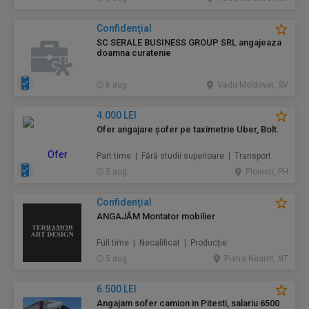
Confidenţial
SC SERALE BUSINESS GROUP SRL angajeaza
doamna curatenie
6 aug.
Vadu Moldovei, SV
4.000 LEI
Ofer angajare șofer pe taximetrie Uber, Bolt.
Part time | Fără studii superioare | Transport
5 aug.
Ploiesti, PH
Confidenţial
ANGAJĂM Montator mobilier
Full time | Necalificat | Producție
5 aug.
Piatra Neamt, NT
6.500 LEI
Angajam sofer camion in Pitesti, salariu 6500