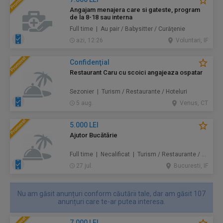
Angajam menajera care si gateste, program
de la 8-18 sau interna
Full time | Au pair / Babysitter / Curăţenie
azi, 12:26
Voluntari, IF
Confidenţial
Restaurant Caru cu scoici angajeaza ospatar
Sezonier | Turism / Restaurante / Hoteluri
5 aug.
Venus, CT
5.000 LEI
Ajutor Bucătărie
Full time | Necalificat | Turism / Restaurante / Hoteluri
27 jul.
Bucuresti, IF
Nu am găsit anunțuri conform căutării tale, dar am găsit 107
anunțuri care te-ar putea interesa.
7.000 LEI