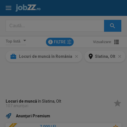
FILTRE
Vizualizare:
3
Locuri de muncă în România
Slatina, Olt
Locuri de muncă
în Slatina, Olt
107 anunțuri
Anunţuri Premium
7.000 LEI