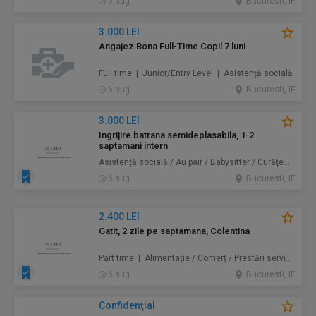
6 aug.
Bucuresti, IF
3.000 LEI
Angajez Bona Full-Time Copil 7 luni
Full time | Junior/Entry Level | Asistență socială
6 aug.
Bucuresti, IF
3.000 LEI
Ingrijire batrana semideplasabila, 1-2
saptamani intern
Asistență socială / Au pair / Babysitter / Curăţenie / Prestări servicii
6 aug.
Bucuresti, IF
2.400 LEI
Gatit, 2 zile pe saptamana, Colentina
Part time | Alimentație / Comerț / Prestări servicii
6 aug.
Bucuresti, IF
Confidenţial