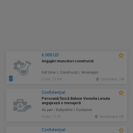
6.000 LEI
Angajări muncitori constructii
Full time | Construcţii / Amenajări
ieri, 12:04
Timisoara, TM
Confidenţial
Persoană fizică Baluse Vionelia Lenuta
angajează o menajeră
Au pair / Babysitter / Curăţenie
ieri, 11:51
Hunedoara, HD
Confidenţial