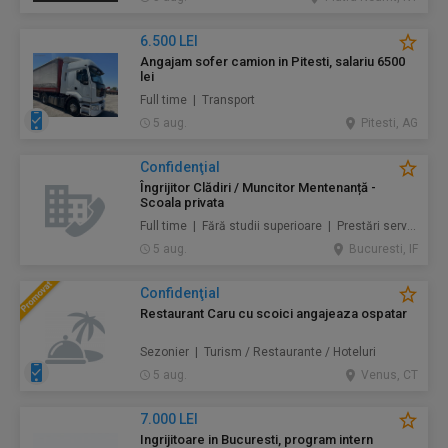
6.500 LEI
Angajam sofer camion in Pitesti, salariu 6500
lei
Full time | Transport
5 aug.
Pitesti, AG
Confidenţial
Îngrijitor Clădiri / Muncitor Mentenanță -
Scoala privata
Full time | Fără studii superioare | Prestări servicii / Mentenanță / Instalații / Construcţii / Amenajări
5 aug.
Bucuresti, IF
Confidenţial
Restaurant Caru cu scoici angajeaza ospatar
Sezonier | Turism / Restaurante / Hoteluri
5 aug.
Venus, CT
7.000 LEI
Ingrijitoare in Bucuresti, program intern