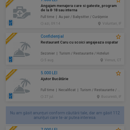
Angajam menajera care si gateste, program
de la 8-18 sau interna
Full time | Au pair / Babysitter / Curăţenie
azi, 09:14
Voluntari, IF
Confidenţial
Restaurant Caru cu scoici angajeaza ospatar
Sezonier | Turism / Restaurante / Hoteluri
5 aug.
Venus, CT
5.000 LEI
Ajutor Bucătărie
Full time | Necalificat | Turism / Restaurante / Hoteluri
27 jul.
Bucuresti, IF
Nu am găsit anunțuri conform căutării tale, dar am găsit 112
anunțuri care te-ar putea interesa.
7.000 LEI