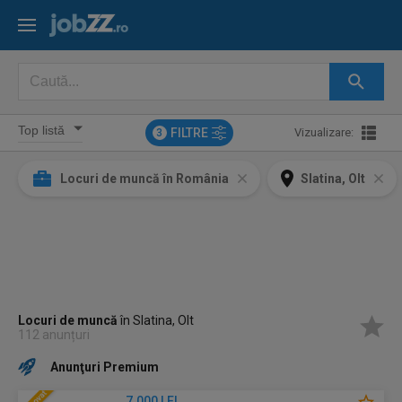
FILTRE
Vizualizare:
3
Locuri de muncă în România
Slatina, Olt
Locuri de muncă
în Slatina, Olt
112 anunțuri
Anunţuri Premium
7.000 LEI