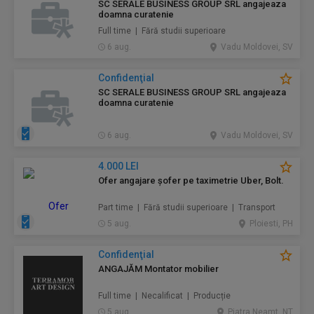
SC SERALE BUSINESS GROUP SRL angajeaza
doamna curatenie
Full time | Fără studii superioare
6 aug.
Vadu Moldovei, SV
Confidenţial
SC SERALE BUSINESS GROUP SRL angajeaza
doamna curatenie
6 aug.
Vadu Moldovei, SV
4.000 LEI
Ofer angajare șofer pe taximetrie Uber, Bolt.
Part time | Fără studii superioare | Transport
5 aug.
Ploiesti, PH
Confidenţial
ANGAJĂM Montator mobilier
Full time | Necalificat | Producție
5 aug.
Piatra Neamt, NT