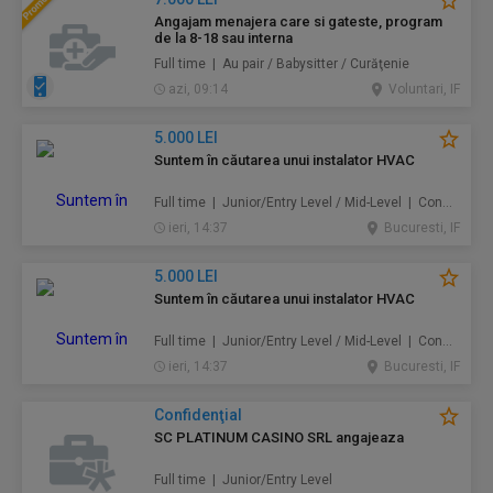
Angajam menajera care si gateste, program
de la 8-18 sau interna
Full time | Au pair / Babysitter / Curăţenie
azi, 09:14
Voluntari, IF
5.000 LEI
Suntem în căutarea unui instalator HVAC
Full time | Junior/Entry Level / Mid-Level | Construcţii / Amenajări
ieri, 14:37
Bucuresti, IF
5.000 LEI
Suntem în căutarea unui instalator HVAC
Full time | Junior/Entry Level / Mid-Level | Construcţii / Amenajări
ieri, 14:37
Bucuresti, IF
Confidenţial
SC PLATINUM CASINO SRL angajeaza
Full time | Junior/Entry Level