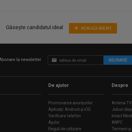
Găsește candidatul ideal
ADAUGĂ ANUNŢ
Abonare la newsletter
ABONARE
De ajutor
Despre
Promovarea anunțurilor
Antena TV
Aplicații: Android și iOS
Joburi disp
Verificare telefon
Intact Med
Ajutor
ANPC
Reguli de utilizare
Termeni și 