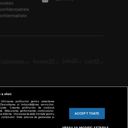
 cookies
 confidențialitate
tări de confidențialitate
 a oferi:
tilizarea profilurilor pentru selectarea
Dezvoltarea și îmbunătățirea serviciilor.
lizate. Crearea profilurilor de conținut
ată. Măsurarea performanței conținutului.
ACCEPT TOATE
e diferite. Utilizarea de date limitate pentru
a conținutul. Date precise de geolocație și
VREAU SA MODIFIC SETARILE