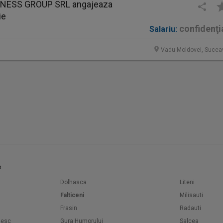
INESS GROUP SRL angajeaza
ie
confidenţi
Salariu:
Vadu Moldovei, Sucea
e
Dolhasca
Liteni
Falticeni
Milisauti
Frasin
Radauti
nesc
Gura Humorului
Salcea