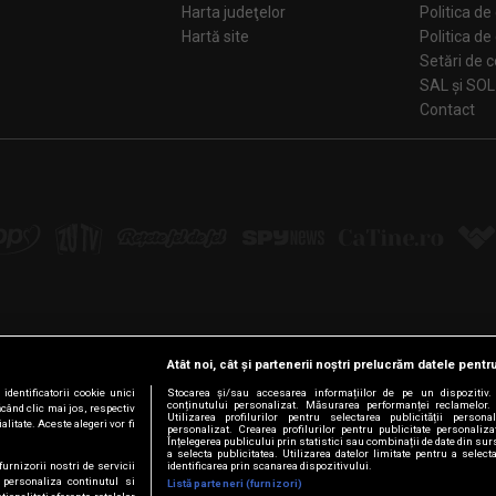
Harta judeţelor
Politica de
Hartă site
Politica de
Se
SAL și SOL
Contact
Atât noi, cât și partenerii noștri prelucrăm datele pentru
Urmărește-ne pe:
dentificatorii cookie unici
Stocarea și/sau accesarea informațiilor de pe un dispozitiv. U
conținutului personalizat. Măsurarea performanței reclamelor. 
ăcând clic mai jos, respectiv
Facebook
LinkedIn
YouTube
Instagram
Pinterest
Tiktok
Utilizarea profilurilor pentru selectarea publicității persona
litate. Aceste alegeri vor fi
personalizat. Crearea profilurilor pentru publicitate personaliz
Înțelegerea publicului prin statistici sau combinații de date din surs
a selecta publicitatea. Utilizarea datelor limitate pentru a select
furnizorii nostri de servicii
identificarea prin scanarea dispozitivului.
 personaliza continutul si
Listă parteneri (furnizori)
© Intact Media Group