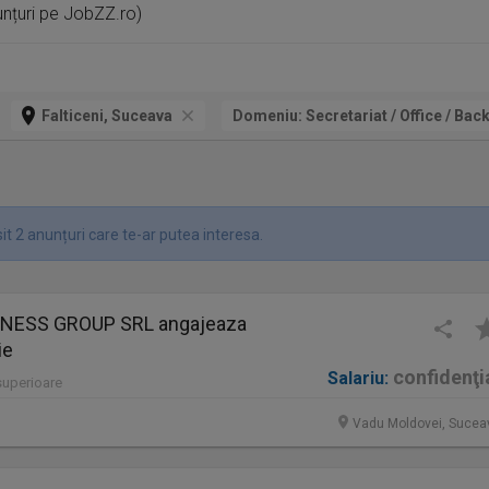
unțuri pe JobZZ.ro)
Falticeni, Suceava
Domeniu:
Secretariat / Office / Back
t 2 anunțuri care te-ar putea interesa.
INESS GROUP SRL angajeaza
ie
confidenţi
Salariu:
 superioare
Vadu Moldovei, Sucea