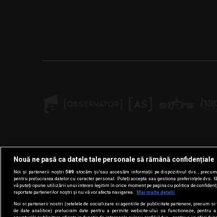
Nouă ne pasă ca datele tale personale să rămână confidențiale
Noi și partenerii noștri
589
stocăm și/sau accesăm informații pe dispozitivul dvs., precum i
pentru prelucrarea datelor cu caracter personal. Puteți accepta sau gestiona preferințele dvs. f
vă puteți opune utilizării unui interes legitim în orice moment pe pagina cu politica de confidenția
raportate partenerilor noștri și nu vă vor afecta navigarea.
Mai multe detalii
Noi si partenerii nostri (retelele de socializare si agentiile de publicitate partenere, precum si 
de date analitice) prelucram date pentru a permite website-ului sa functioneze, pentru a