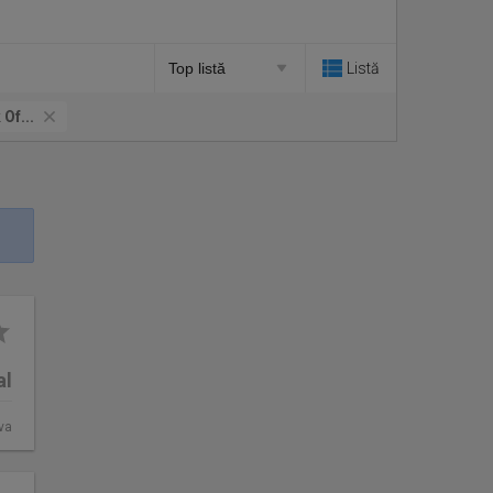
Listă
 Of...
al
va