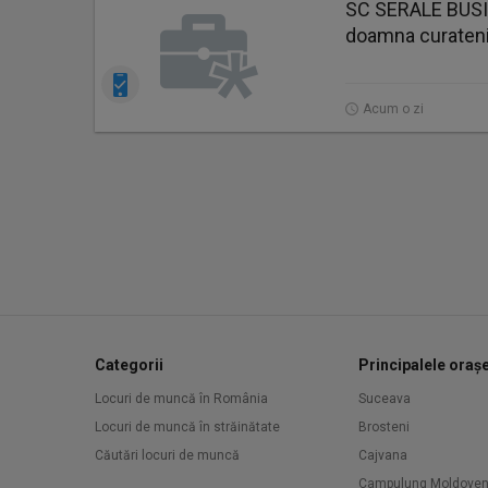
SC SERALE BUS
doamna curaten
Acum o zi
Categorii
Principalele oraș
Locuri de muncă în România
Suceava
Locuri de muncă în străinătate
Brosteni
Căutări locuri de muncă
Cajvana
Campulung Moldove