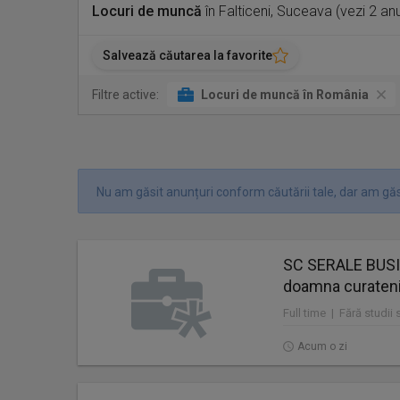
Locuri de muncă
în Falticeni, Suceava (vezi 2 an
Salvează căutarea la favorite
Filtre active:
Locuri de muncă în România
Nu am găsit anunțuri conform căutării tale, dar am găsi
SC SERALE BUS
doamna curaten
Full time | Fără studii
Acum o zi