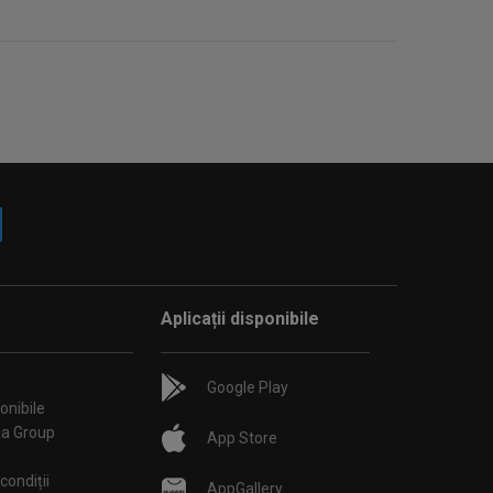
Aplicații disponibile
Google Play
onibile
ia Group
App Store
condiții
AppGallery