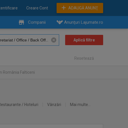
entificare
Creare Cont
ADAUGĂ ANUNŢ
Companii
Anunţuri Lajumate.ro
Resetează
n România Falticeni
Restaurante / Hoteluri
Vânzări
Mai multe...