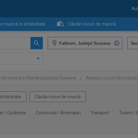
Aut
de muncă în străinătate
Căutări locuri de muncă
ri de muncă în România judeţul Suceava
/
Anunţuri Locuri de muncă î
străinătate
Căutări locuri de muncă
er / Curăţenie
Construcţii / Amenajări
Transport
Turism / 