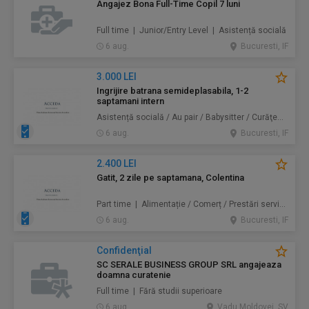
Angajez Bona Full-Time Copil 7 luni
Full time | Junior/Entry Level | Asistență socială
6 aug.
Bucuresti, IF
3.000 LEI
Ingrijire batrana semideplasabila, 1-2
saptamani intern
Asistență socială / Au pair / Babysitter / Curăţenie / Prestări servicii
6 aug.
Bucuresti, IF
2.400 LEI
Gatit, 2 zile pe saptamana, Colentina
Part time | Alimentație / Comerț / Prestări servicii
6 aug.
Bucuresti, IF
Confidenţial
SC SERALE BUSINESS GROUP SRL angajeaza
doamna curatenie
Full time | Fără studii superioare
6 aug.
Vadu Moldovei, SV