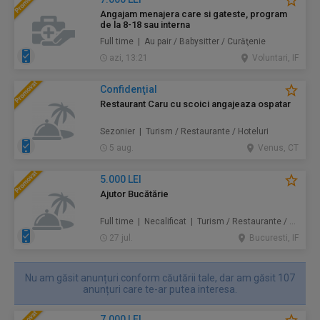
Angajam menajera care si gateste, program
de la 8-18 sau interna
Full time | Au pair / Babysitter / Curăţenie
azi, 13:21
Voluntari, IF
Confidenţial
Restaurant Caru cu scoici angajeaza ospatar
Sezonier | Turism / Restaurante / Hoteluri
5 aug.
Venus, CT
5.000 LEI
Ajutor Bucătărie
Full time | Necalificat | Turism / Restaurante / Hoteluri
27 jul.
Bucuresti, IF
Nu am găsit anunțuri conform căutării tale, dar am găsit 107
anunțuri care te-ar putea interesa.
7.000 LEI