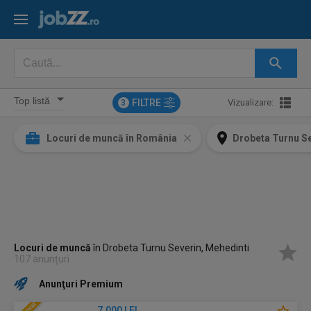
FILTRE
Vizualizare:
3
Locuri de muncă în România
Drobeta Turnu Se
Locuri de muncă
în Drobeta Turnu Severin, Mehedinti
107 anunțuri
Anunţuri Premium
7.000 LEI