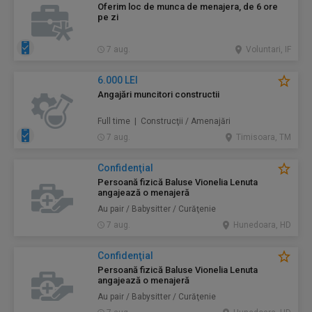
Oferim loc de munca de menajera, de 6 ore
pe zi
7 aug.
Voluntari, IF
6.000 LEI
Angajări muncitori constructii
Full time | Construcţii / Amenajări
7 aug.
Timisoara, TM
Confidenţial
Persoană fizică Baluse Vionelia Lenuta
angajează o menajeră
Au pair / Babysitter / Curăţenie
7 aug.
Hunedoara, HD
Confidenţial
Persoană fizică Baluse Vionelia Lenuta
angajează o menajeră
Au pair / Babysitter / Curăţenie