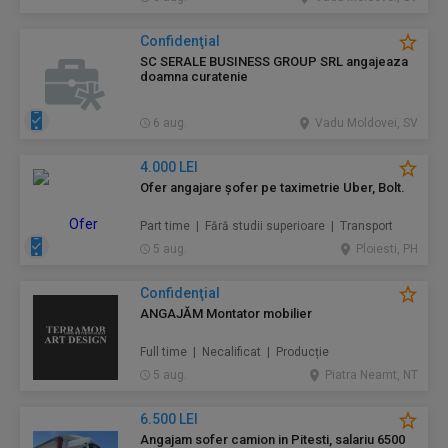
Confidenţial
SC SERALE BUSINESS GROUP SRL angajeaza
doamna curatenie
6 aug.
Vadu Moldovei, SV
4.000 LEI
Ofer angajare șofer pe taximetrie Uber, Bolt.
Part time | Fără studii superioare | Transport
5 aug.
Ploiesti, PH
Confidenţial
ANGAJĂM Montator mobilier
Full time | Necalificat | Producție
5 aug.
Piatra Neamt, NT
6.500 LEI
Angajam sofer camion in Pitesti, salariu 6500