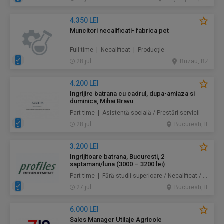
4.350 LEI
Muncitori necalificati- fabrica pet
Full time | Necalificat | Producție
28 jul.
Buzau, BZ
4.200 LEI
Ingrijire batrana cu cadrul, dupa-amiaza si
duminica, Mihai Bravu
Part time | Asistență socială / Prestări servicii
28 jul.
Bucuresti, IF
3.200 LEI
Ingrijitoare batrana, Bucuresti, 2
saptamani/luna (3000 – 3200 lei)
Part time | Fără studii superioare / Necalificat / Mid-Level | Au pair / Babysitter / Curăţenie / Prestări servicii
27 jul.
Bucuresti, IF
6.000 LEI
Sales Manager Utilaje Agricole