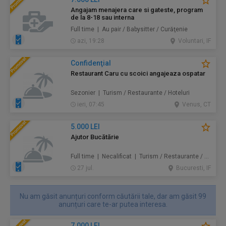
Angajam menajera care si gateste, program
de la 8-18 sau interna
Full time | Au pair / Babysitter / Curăţenie
azi, 19:28
Voluntari, IF
Confidenţial
Restaurant Caru cu scoici angajeaza ospatar
Sezonier | Turism / Restaurante / Hoteluri
ieri, 07:45
Venus, CT
5.000 LEI
Ajutor Bucătărie
Full time | Necalificat | Turism / Restaurante / Hoteluri
27 jul.
Bucuresti, IF
Nu am găsit anunțuri conform căutării tale, dar am găsit 99
anunțuri care te-ar putea interesa.
7.000 LEI