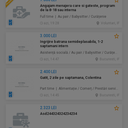
Angajam menajera care si gateste, program
de la 8-18 sau interna
Full time | Au pair / Babysitter / Curăţenie
azi, 19:28
Voluntari, IF
3.000 LEI
Ingrijire batrana semideplasabila, 1-2
saptamani intern
Asistență socială / Au pair / Babysitter / Curăţenie / Prestări servicii
azi, 14:47
Bucuresti, IF
2.400 LEI
Gatit, 2 zile pe saptamana, Colentina
Part time | Alimentație / Comerț / Prestări servicii
azi, 14:45
Bucuresti, IF
2.323 LEI
Asd244324324234234