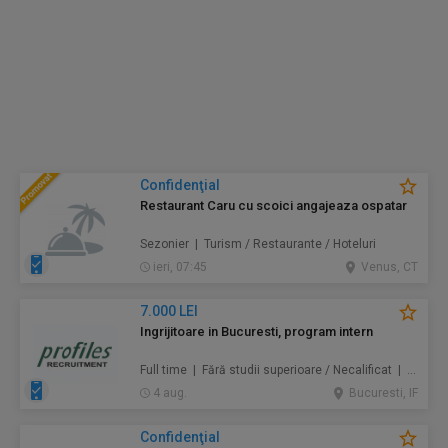
Confidenţial
Restaurant Caru cu scoici angajeaza ospatar
Sezonier | Turism / Restaurante / Hoteluri
ieri, 07:45
Venus, CT
7.000 LEI
Ingrijitoare in Bucuresti, program intern
Full time | Fără studii superioare / Necalificat | Au pair / Babysitter / Curăţenie / Prestări servicii
4 aug.
Bucuresti, IF
Confidenţial