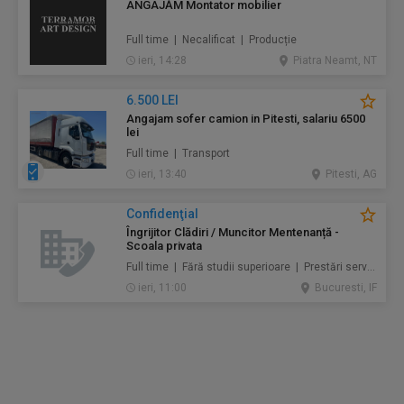
ANGAJĂM Montator mobilier
Full time | Necalificat | Producție
ieri, 14:28
Piatra Neamt, NT
6.500 LEI
Angajam sofer camion in Pitesti, salariu 6500
lei
Full time | Transport
ieri, 13:40
Pitesti, AG
Confidenţial
Îngrijitor Clădiri / Muncitor Mentenanță -
Scoala privata
Full time | Fără studii superioare | Prestări servicii / Mentenanță / Instalații / Construcţii / Amenajări
ieri, 11:00
Bucuresti, IF