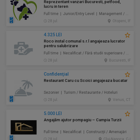
Reprezentant vanzari Bucuresti, petfood,
lucru in teren
Full time | Junior/Entry Level | Management / Vânzări
28 jul.
Otopeni, IF
4.325 LEI
Roco instal comunal s.r.l angajeaza lucrator
pentru salubrizare
Full time | Necalificat / Fără studii superioare / Junior/Entry Level | Protecţia mediului / Prestări servicii
28 jul.
Bucuresti, IF
Confidenţial
Restaurant Caru cu Scoici angajeaza bucatar
Sezonier | Turism / Restaurante / Hoteluri
28 jul.
Venus, CT
5.000 LEI
Angajăm ajutor pompagiu – Campia Turzii
Full time | Necalificat | Construcţii / Amenajări
28 jul.
Cluj-Napoca, CJ