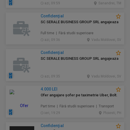
azi, 09:59
Sanandrei, TM
Confidenţial
SC SERALE BUSINESS GROUP SRL angajeaza
Full time | Fără studii superioare
azi, 09:36
Vadu Moldovei, SV
Confidenţial
SC SERALE BUSINESS GROUP SRL angajeaza
azi, 09:35
Vadu Moldovei, SV
4.000 LEI
Ofer angajare șofer pe taximetrie Uber, Bolt.
Part time | Fără studii superioare | Transport
ieri, 19:29
Ploiesti, PH
Confidenţial