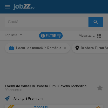
FILTRE
Vizualizare:
3
Locuri de muncă în România
Drobeta Turnu Se
Locuri de muncă
în Drobeta Turnu Severin, Mehedinti
99 anunțuri
Anunţuri Premium
7.000 LEI