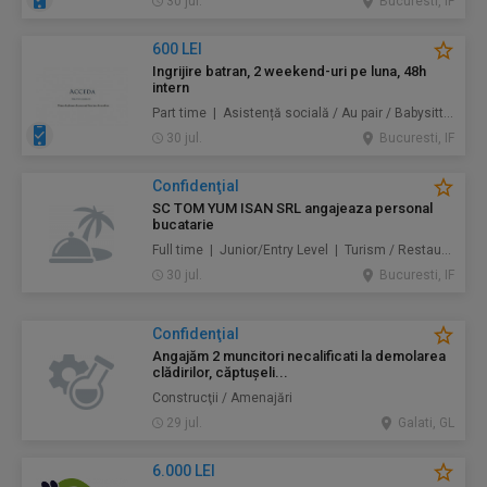
30 jul.
Bucuresti, IF
600 LEI
Ingrijire batran, 2 weekend-uri pe luna, 48h
intern
Part time | Asistență socială / Au pair / Babysitter / Curăţenie / Prestări servicii
30 jul.
Bucuresti, IF
Confidenţial
SC TOM YUM ISAN SRL angajeaza personal
bucatarie
Full time | Junior/Entry Level | Turism / Restaurante / Hoteluri
30 jul.
Bucuresti, IF
Confidenţial
Angajăm 2 muncitori necalificati la demolarea
clădirilor, căptușeli...
Construcţii / Amenajări
29 jul.
Galati, GL
6.000 LEI