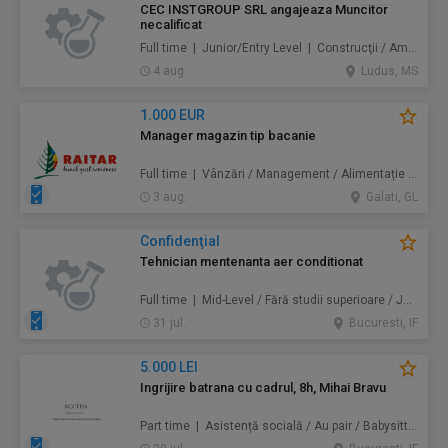
CEC INSTGROUP SRL angajeaza Muncitor
necalificat
Full time | Junior/Entry Level | Construcţii / Amenajări
4 aug.
Ludus, MS
1.000 EUR
Manager magazin tip bacanie
Full time | Vânzări / Management / Alimentație / Comerț
3 aug.
Galati, GL
Confidenţial
Tehnician mentenanta aer conditionat
Full time | Mid-Level / Fără studii superioare / Junior/Entry Level | Mentenanță / Instalații
31 jul.
Bucuresti, IF
5.000 LEI
Ingrijire batrana cu cadrul, 8h, Mihai Bravu
Part time | Asistență socială / Au pair / Babysitter / Curăţenie / Prestări servicii