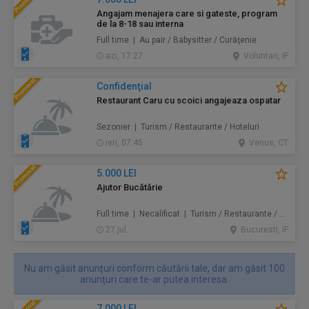
Angajam menajera care si gateste, program
de la 8-18 sau interna
Full time | Au pair / Babysitter / Curăţenie
azi, 17:27
Voluntari, IF
Confidenţial
Restaurant Caru cu scoici angajeaza ospatar
Sezonier | Turism / Restaurante / Hoteluri
ieri, 07:45
Venus, CT
5.000 LEI
Ajutor Bucătărie
Full time | Necalificat | Turism / Restaurante / Hoteluri
27 jul.
Bucuresti, IF
Nu am găsit anunțuri conform căutării tale, dar am găsit 100
anunțuri care te-ar putea interesa.
7.000 LEI