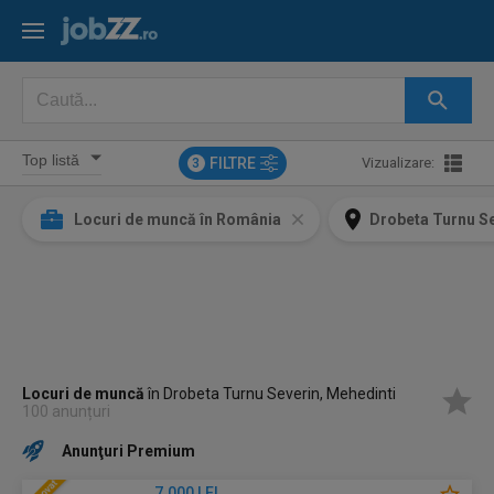
FILTRE
Vizualizare:
3
Locuri de muncă în România
Drobeta Turnu Se
Locuri de muncă
în Drobeta Turnu Severin, Mehedinti
100 anunțuri
Anunţuri Premium
7.000 LEI