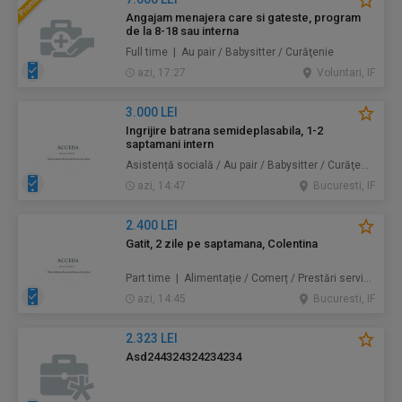
Angajam menajera care si gateste, program
de la 8-18 sau interna
Full time | Au pair / Babysitter / Curăţenie
azi, 17:27
Voluntari, IF
3.000 LEI
Ingrijire batrana semideplasabila, 1-2
saptamani intern
Asistență socială / Au pair / Babysitter / Curăţenie / Prestări servicii
azi, 14:47
Bucuresti, IF
2.400 LEI
Gatit, 2 zile pe saptamana, Colentina
Part time | Alimentație / Comerț / Prestări servicii
azi, 14:45
Bucuresti, IF
2.323 LEI
Asd244324324234234