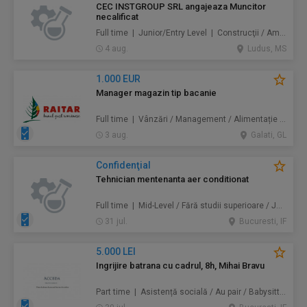
CEC INSTGROUP SRL angajeaza Muncitor
necalificat
Full time | Junior/Entry Level | Construcţii / Amenajări
4 aug.
Ludus, MS
1.000 EUR
Manager magazin tip bacanie
Full time | Vânzări / Management / Alimentație / Comerț
3 aug.
Galati, GL
Confidenţial
Tehnician mentenanta aer conditionat
Full time | Mid-Level / Fără studii superioare / Junior/Entry Level | Mentenanță / Instalații
31 jul.
Bucuresti, IF
5.000 LEI
Ingrijire batrana cu cadrul, 8h, Mihai Bravu
Part time | Asistență socială / Au pair / Babysitter / Curăţenie / Prestări servicii