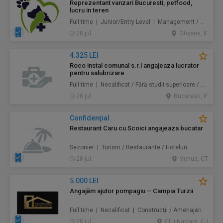
Reprezentant vanzari Bucuresti, petfood,
lucru in teren
Full time | Junior/Entry Level | Management / Vânzări
28 jul.
Otopeni, IF
4.325 LEI
Roco instal comunal s.r.l angajeaza lucrator
pentru salubrizare
Full time | Necalificat / Fără studii superioare / Junior/Entry Level | Protecţia mediului / Prestări servicii
28 jul.
Bucuresti, IF
Confidenţial
Restaurant Caru cu Scoici angajeaza bucatar
Sezonier | Turism / Restaurante / Hoteluri
28 jul.
Venus, CT
5.000 LEI
Angajăm ajutor pompagiu – Campia Turzii
Full time | Necalificat | Construcţii / Amenajări
28 jul.
Cluj-Napoca, CJ