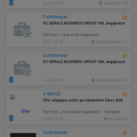
azi, 09:59
Sanandrei, TM
Confidenţial
SC SERALE BUSINESS GROUP SRL angajeaza
Full time | Fără studii superioare
azi, 09:36
Vadu Moldovei, SV
Confidenţial
SC SERALE BUSINESS GROUP SRL angajeaza
azi, 09:35
Vadu Moldovei, SV
4.000 LEI
Ofer angajare șofer pe taximetrie Uber, Bolt.
Part time | Fără studii superioare | Transport
ieri, 19:29
Ploiesti, PH
Confidenţial