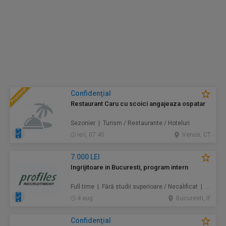
Confidenţial
Restaurant Caru cu scoici angajeaza ospatar
Sezonier | Turism / Restaurante / Hoteluri
ieri, 07:45
Venus, CT
7.000 LEI
Ingrijitoare in Bucuresti, program intern
Full time | Fără studii superioare / Necalificat | Au pair / Babysitter / Curăţenie / Prestări servicii
4 aug.
Bucuresti, IF
Confidenţial