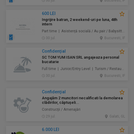
30 jul.
Bucuresti, IF
600 LEI
Ingrijire batran, 2 weekend-uri pe luna, 48h
intern
Part time | Asistență socială / Au pair / Babysitter / Curăţenie / Prestări servicii
30 jul.
Bucuresti, IF
Confidenţial
SC TOM YUM ISAN SRL angajeaza personal
bucatarie
Full time | Junior/Entry Level | Turism / Restaurante / Hoteluri
30 jul.
Bucuresti, IF
Confidenţial
Angajăm 2 muncitori necalificati la demolarea
clădirilor, căptușeli...
Construcţii / Amenajări
29 jul.
Galati, GL
6.000 LEI