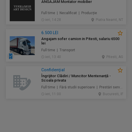
ANGAJĂM Montator mobilier
Full time | Necalificat | Producție
ieri, 14:28
Piatra Neamt, NT
6.500 LEI
Angajam sofer camion in Pitesti, salariu 6500
lei
Full time | Transport
ieri, 13:40
Pitesti, AG
Confidenţial
Îngrijitor Clădiri / Muncitor Mentenanță -
Scoala privata
Full time | Fără studii superioare | Prestări servicii / Mentenanță / Instalații / Construcţii / Amenajări
ieri, 11:00
Bucuresti, IF