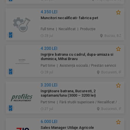
4.350 LEI
Muncitori necalificati- fabrica pet
Full time | Necalificat | Producție
28 jul.
Buzau, BZ
4.200 LEI
Ingrijire batrana cu cadrul, dupa-amiaza si
duminica, Mihai Bravu
Part time | Asistență socială / Prestări servicii
28 jul.
Bucuresti, IF
3.200 LEI
Ingrijitoare batrana, Bucuresti, 2
saptamani/luna (3000 – 3200 lei)
Part time | Fără studii superioare / Necalificat / Mid-Level | Au pair / Babysitter / Curăţenie / Prestări servicii
27 jul.
Bucuresti, IF
6.000 LEI
Sales Manager Utilaje Agricole