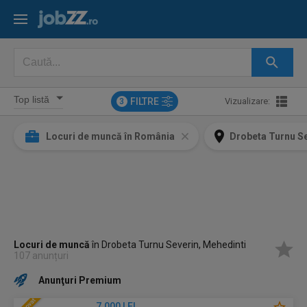
FILTRE
Vizualizare:
3
Locuri de muncă în România
Drobeta Turnu Se
Locuri de muncă
în Drobeta Turnu Severin, Mehedinti
107 anunțuri
Anunţuri Premium
7.000 LEI