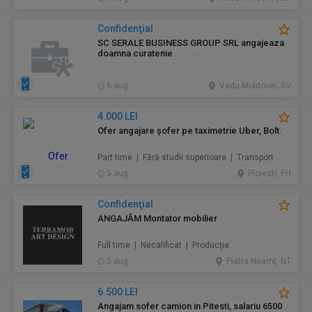
Confidenţial
SC SERALE BUSINESS GROUP SRL angajeaza
doamna curatenie
6 aug.
Vadu Moldovei, SV
4.000 LEI
Ofer angajare șofer pe taximetrie Uber, Bolt.
Part time | Fără studii superioare | Transport
5 aug.
Ploiesti, PH
Confidenţial
ANGAJĂM Montator mobilier
Full time | Necalificat | Producție
5 aug.
Piatra Neamt, NT
6.500 LEI
Angajam sofer camion in Pitesti, salariu 6500