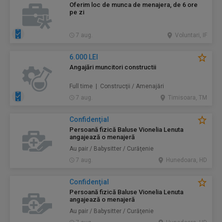
Oferim loc de munca de menajera, de 6 ore
pe zi
7 aug.
Voluntari, IF
6.000 LEI
Angajări muncitori constructii
Full time | Construcţii / Amenajări
7 aug.
Timisoara, TM
Confidenţial
Persoană fizică Baluse Vionelia Lenuta
angajează o menajeră
Au pair / Babysitter / Curăţenie
7 aug.
Hunedoara, HD
Confidenţial
Persoană fizică Baluse Vionelia Lenuta
angajează o menajeră
Au pair / Babysitter / Curăţenie