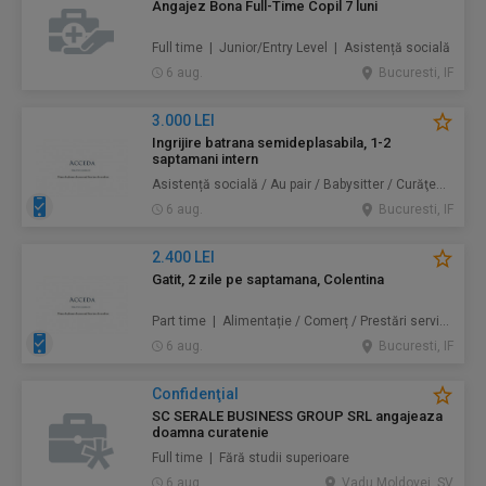
Angajez Bona Full-Time Copil 7 luni
Full time | Junior/Entry Level | Asistență socială
6 aug.
Bucuresti, IF
3.000 LEI
Ingrijire batrana semideplasabila, 1-2
saptamani intern
Asistență socială / Au pair / Babysitter / Curăţenie / Prestări servicii
6 aug.
Bucuresti, IF
2.400 LEI
Gatit, 2 zile pe saptamana, Colentina
Part time | Alimentație / Comerț / Prestări servicii
6 aug.
Bucuresti, IF
Confidenţial
SC SERALE BUSINESS GROUP SRL angajeaza
doamna curatenie
Full time | Fără studii superioare
6 aug.
Vadu Moldovei, SV