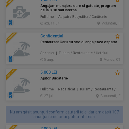
Angajam menajera care si gateste, program
de la 8-18 sau interna
Full time | Au pair / Babysitter / Curăţenie
azi, 11:04
Voluntari, IF
Confidenţial
Restaurant Caru cu scoici angajeaza ospatar
Sezonier | Turism / Restaurante / Hoteluri
5 aug.
Venus, CT
5.000 LEI
Ajutor Bucătărie
Full time | Necalificat | Turism / Restaurante / Hoteluri
27 jul.
Bucuresti, IF
Nu am găsit anunțuri conform căutării tale, dar am găsit 107
anunțuri care te-ar putea interesa.
7.000 LEI