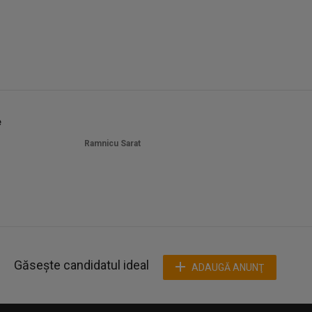
e
Ramnicu Sarat
Găsește candidatul ideal
ADAUGĂ ANUNŢ