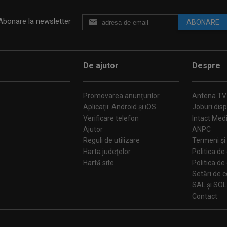
Abonare la newsletter
ABONARE
De ajutor
Despre
Promovarea anunțurilor
Antena TV
Aplicații: Android și iOS
Joburi disp
Verificare telefon
Intact Med
Ajutor
ANPC
Reguli de utilizare
Termeni și 
Harta judeţelor
Politica de
Hartă site
Politica de
Se
SAL și SOL
Contact