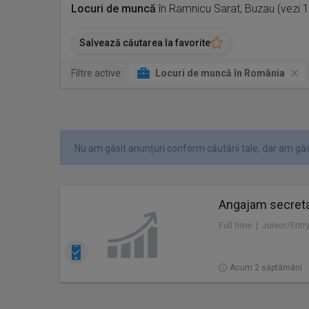
Locuri de muncă
în Ramnicu Sarat, Buzau (vezi 
Salvează căutarea la favorite
Filtre active:
Locuri de muncă în România
Nu am găsit anunțuri conform căutării tale, dar am găsi
Angajam secretar
Full time | Junior/Entr
Acum 2 săptămâni