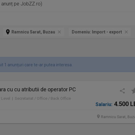
1 anunț pe JobZZ.ro)
Ramnicu Sarat, Buzau
Domeniu:
Import - export
t 1 anunțuri care te-ar putea interesa.
a cu cu atributii de operator PC
y Level | Secretariat / Office / Back Office
4.500 L
Salariu:
Ramnicu Sarat, Buz