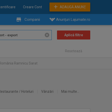
entificare
Creare Cont
ADAUGĂ ANUNŢ
Companii
Anunţuri Lajumate.ro
Resetează
n România Ramnicu Sarat
Restaurante / Hoteluri
Vânzări
Mai multe...