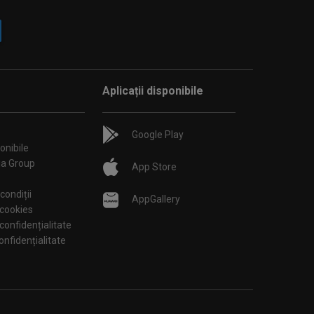
Aplicații disponibile
Google Play
onibile
ia Group
App Store
condiții
AppGallery
 cookies
 confidențialitate
tări de confidențialitate