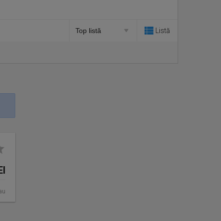
Listă
EI
au