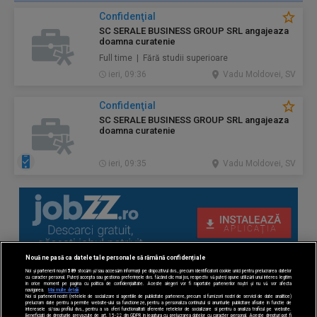
Confidenţial
SC SERALE BUSINESS GROUP SRL angajeaza
doamna curatenie
Full time | Fără studii superioare
ieri, 09:36
Vadu Moldovei, SV
Confidenţial
SC SERALE BUSINESS GROUP SRL angajeaza
doamna curatenie
ieri, 09:35
Vadu Moldovei, SV
Nouă ne pasă ca datele tale personale să rămână confidențiale
Noi și partenerii noștri
589
stocăm și/sau accesăm informații pe dispozitivul dvs., precum identificatorii cookie unici pentru prelucrarea datelor
cu caracter personal. Puteți accepta sau gestiona preferințele dvs. făcând clic mai jos, respectiv vă puteți opune utilizării unui interes legitim
în orice moment pe pagina cu politica de confidențialitate. Aceste alegeri vor fi raportate partenerilor noștri și nu vă vor afecta
navigarea.
Mai multe detalii
Noi si partenerii nostri (retelele de socializare si agentiile de publicitate partenere, precum si furnizorii nostri de servicii de date analitice)
prelucram date pentru a permite website-ului sa functioneze, pentru a personaliza continutul si anunturile publicitare afisate in functie de
interesele si/sau profilul dvs., pentru a va oferi functionalitati aferente retelelor de socializare si pentru a analiza traficul pe website.
Beneficiati de drepturile prevazute de art. 15-22 din GDPR in legatura cu prelucrarea datelor cu caracter personal. Aceste drepturi pot fi