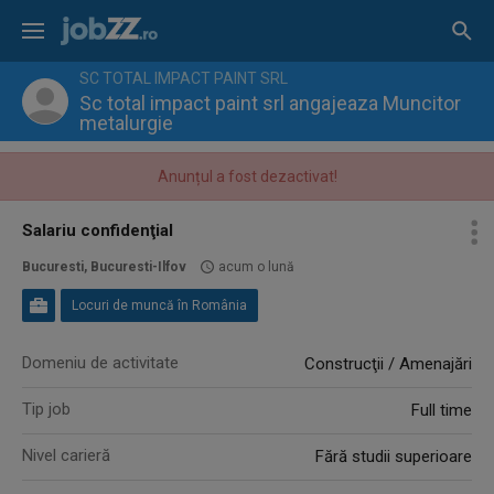
SC TOTAL IMPACT PAINT SRL
Sc total impact paint srl angajeaza Muncitor
metalurgie
Anunțul a fost dezactivat!
Salariu confidenţial
Bucuresti, Bucuresti-Ilfov
acum o lună
Locuri de muncă în România
Domeniu de activitate
Construcţii / Amenajări
Tip job
Full time
Nivel carieră
Fără studii superioare