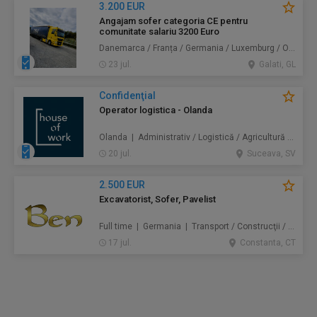
3.200 EUR
Angajam sofer categoria CE pentru
comunitate salariu 3200 Euro
Danemarca / Franța / Germania / Luxemburg / Olanda | Transport
23 jul.
Galati, GL
Confidenţial
Operator logistica - Olanda
Olanda | Administrativ / Logistică / Agricultură / Silvicultură / Prestări servicii / Producție /
20 jul.
Suceava, SV
2.500 EUR
Excavatorist, Sofer, Pavelist
Full time | Germania | Transport / Construcţii / Amenajări
17 jul.
Constanta, CT