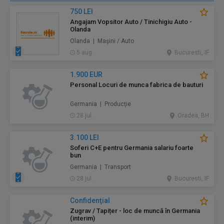
750 LEI
Angajam Vopsitor Auto / Tinichigiu Auto -
Olanda
Olanda | Maşini / Auto
5 aug.
Bucuresti, IF
1.900 EUR
Personal Locuri de munca fabrica de bauturi
Germania | Producție
28 jul.
Oradea, BH
3.100 LEI
Soferi C+E pentru Germania salariu foarte
bun
Germania | Transport
28 jul.
Bucuresti, IF
Confidenţial
Zugrav / Tapițer - loc de muncă în Germania
(interim)